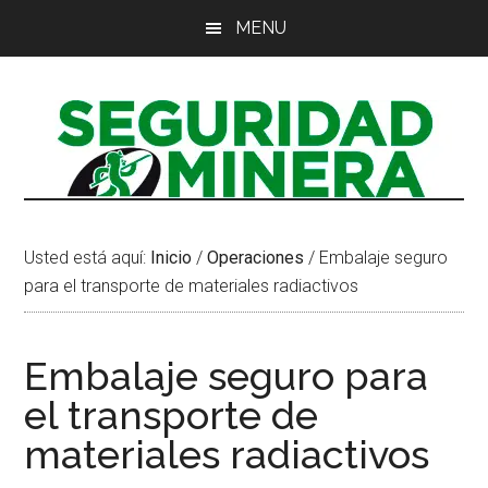
Saltar
Saltar
Saltar
MENU
al
a
al
contenido
la
pie
principal
barra
de
lateral
página
principal
Usted está aquí:
Inicio
/
Operaciones
/
Embalaje seguro
para el transporte de materiales radiactivos
Embalaje seguro para
el transporte de
materiales radiactivos