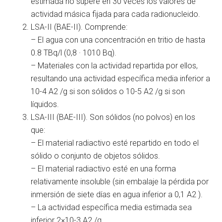
estimada no supere en 30 veces los valores de
actividad másica fijada para cada radionucleido.
LSA-II (BAE-II). Comprende:
– El agua con una concentración en tritio de hasta
0.8 TBq/l (0,8 · 1010 Bq).
– Materiales con la actividad repartida por ellos,
resultando una actividad específica media inferior a
10-4 A2 /g si son sólidos o 10-5 A2 /g si son
líquidos.
LSA-III (BAE-III). Son sólidos (no polvos) en los
que:
– El material radiactivo esté repartido en todo el
sólido o conjunto de objetos sólidos.
– El material radiactivo esté en una forma
relativamente insoluble (sin embalaje la pérdida por
inmersión de siete días en agua inferior a 0,1 A2 ).
– La actividad específica media estimada sea
inferior 2×10-3 A2 /g.