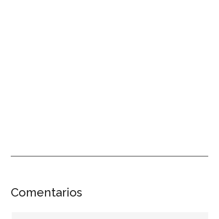
Interacciones
Comentarios
con