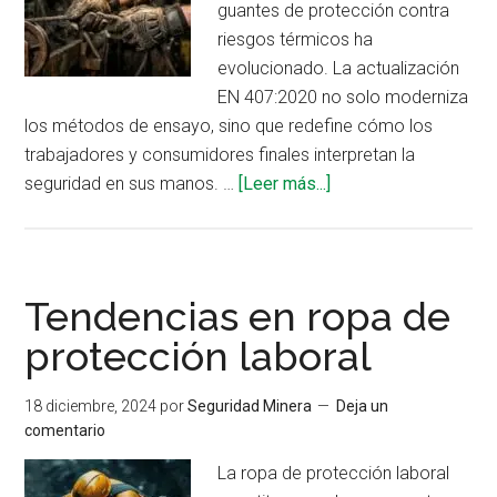
guantes de protección contra
riesgos térmicos ha
evolucionado. La actualización
EN 407:2020 no solo moderniza
los métodos de ensayo, sino que redefine cómo los
trabajadores y consumidores finales interpretan la
acerca
seguridad en sus manos. …
[Leer más...]
de
Claves
de
la
Tendencias en ropa de
actualización
protección laboral
de
la
18 diciembre, 2024
por
Seguridad Minera
Deja un
norma
comentario
EN
407:2020
La ropa de protección laboral