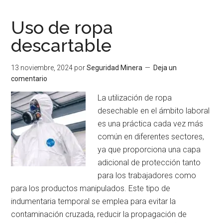
de
AOM
Uso de ropa
Suministros
descartable
Industriales
sobre
13 noviembre, 2024
por
Seguridad Minera
Deja un
uso
comentario
del
arnés
La utilización de ropa
desechable en el ámbito laboral
es una práctica cada vez más
común en diferentes sectores,
ya que proporciona una capa
adicional de protección tanto
para los trabajadores como
para los productos manipulados. Este tipo de
indumentaria temporal se emplea para evitar la
contaminación cruzada, reducir la propagación de