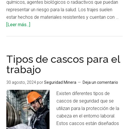
químicos, agentes biológicos o radiactivos que puedan
representar un riesgo para la salud. Los trajes suelen
estar hechos de materiales resistentes y cuentan con …
acerca
[Leer más...]
de
Trajes
a
prueba
Tipos de cascos para el
de
trabajo
derrames
tóxicos
30 agosto, 2024
por
Seguridad Minera
Deja un comentario
Existen diferentes tipos de
cascos de seguridad que se
utilizan para la protección de la
cabeza en el entorno laboral.
Estos cascos están diseñados