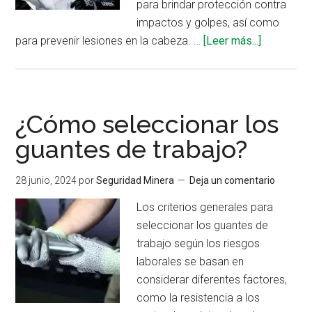
para brindar protección contra
impactos y golpes, así como
acerca
para prevenir lesiones en la cabeza. …
[Leer más...]
de
Tipos
de
cascos
¿Cómo seleccionar los
para
guantes de trabajo?
el
trabajo
28 junio, 2024
por
Seguridad Minera
Deja un comentario
Los criterios generales para
seleccionar los guantes de
trabajo según los riesgos
laborales se basan en
considerar diferentes factores,
como la resistencia a los