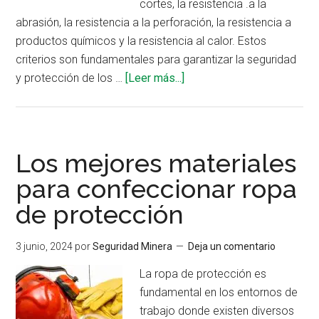
cortes, la resistencia .a la
abrasión, la resistencia a la perforación, la resistencia a
productos químicos y la resistencia al calor. Estos
criterios son fundamentales para garantizar la seguridad
acerca
y protección de los …
[Leer más...]
de
¿Cómo
seleccionar
los
Los mejores materiales
guantes
para confeccionar ropa
de
de protección
trabajo?
3 junio, 2024
por
Seguridad Minera
Deja un comentario
La ropa de protección es
fundamental en los entornos de
trabajo donde existen diversos