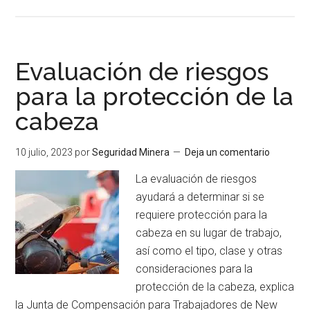
de
Carac
de
la
Evaluación de riesgos
ropa
para la protección de la
de
cabeza
prot
segú
el
10 julio, 2023
por
Seguridad Minera
Deja un comentario
INSS
La evaluación de riesgos
ayudará a determinar si se
requiere protección para la
cabeza en su lugar de trabajo,
así como el tipo, clase y otras
consideraciones para la
protección de la cabeza, explica
la Junta de Compensación para Trabajadores de New