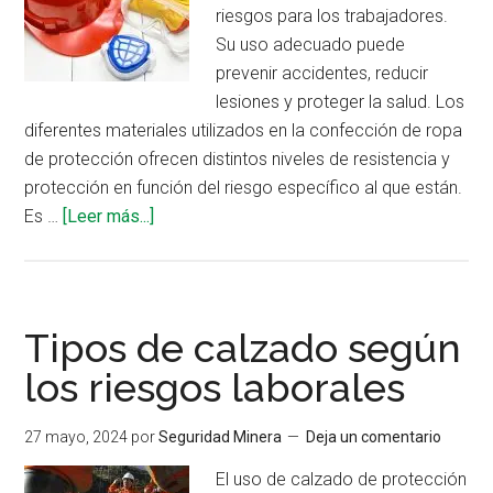
riesgos para los trabajadores.
Su uso adecuado puede
prevenir accidentes, reducir
lesiones y proteger la salud. Los
diferentes materiales utilizados en la confección de ropa
de protección ofrecen distintos niveles de resistencia y
protección en función del riesgo específico al que están.
acerca
Es …
[Leer más...]
de
Los
mejores
materiales
Tipos de calzado según
para
los riesgos laborales
confeccionar
ropa
27 mayo, 2024
por
Seguridad Minera
Deja un comentario
de
protección
El uso de calzado de protección