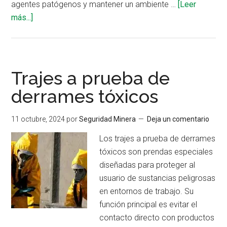
agentes patógenos y mantener un ambiente …
[Leer
acerca
más...]
de
Uso
de
ropa
Trajes a prueba de
descartable
derrames tóxicos
11 octubre, 2024
por
Seguridad Minera
Deja un comentario
Los trajes a prueba de derrames
tóxicos son prendas especiales
diseñadas para proteger al
usuario de sustancias peligrosas
en entornos de trabajo. Su
función principal es evitar el
contacto directo con productos