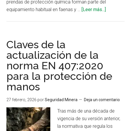
prendas de protección química forman parte del
acerca
equipamiento habitual en faenas y …
[Leer más...]
de
Economía
circular
en
Claves de la
EPP:
actualización de la
gestión
norma EN 407:2020
del
ciclo
para la protección de
de
manos
vida
y
27 febrero, 2026
por
Seguridad Minera
Deja un comentario
sostenibilid
ambiental
Tras más de una década de
en
vigencia de su versión anterior,
minería
la normativa que regula los