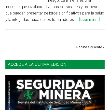
riesgo. La minería es una
industria que involucra diversas actividades y procesos
que pueden presentar peligros significativos para la salud
acerc
y la integridad física de los trabajadores. …
[Leer más...]
de
Qué
saber
sobre
Página siguiente »
los
EPP
Barra
espec
ACCEDE A LA ÚLTIMA EDICIÓN
en
lateral
miner
principal