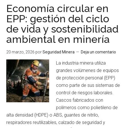
su
Economía circular en
apuesta
EPP: gestión del ciclo
por
de vida y sostenibilidad
la
seguridad
ambiental en minería
industrial
con
20 marzo, 2026
por
Seguridad Minera
Deja un comentario
nuevos
productos
La industria minera utiliza
de
grandes volúmenes de equipos
marca
de protección personal (EPP)
propia
como parte de sus sistemas de
control de riesgos laborales.
Cascos fabricados con
polímeros como polietileno de
alta densidad (HDPE) o ABS, guantes de nitrilo,
respiradores reutilizables, calzado de seguridad y