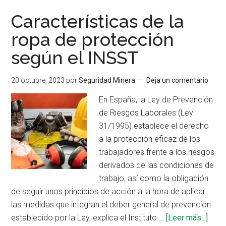
visores
Características de la
para
ropa de protección
entrenar
según el INSST
en
el
uso
20 octubre, 2023
por
Seguridad Minera
Deja un comentario
de
En España, la Ley de Prevención
equipos
de Riesgos Laborales (Ley
de
31/1995) establece el derecho
respiraci
a la protección eficaz de los
autónom
trabajadores frente a los riesgos
derivados de las condiciones de
trabajo, así como la obligación
de seguir unos principios de acción a la hora de aplicar
las medidas que integran el deber general de prevención
acer
establecido por la Ley, explica el Instituto …
[Leer más...]