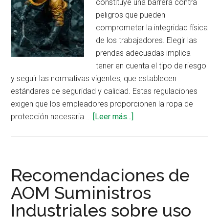
para
constituye una barrera contra
la
peligros que pueden
protección
comprometer la integridad física
de
de los trabajadores. Elegir las
manos
prendas adecuadas implica
tener en cuenta el tipo de riesgo
y seguir las normativas vigentes, que establecen
estándares de seguridad y calidad. Estas regulaciones
exigen que los empleadores proporcionen la ropa de
acerca
protección necesaria …
[Leer más...]
de
Tendencias
en
ropa
Recomendaciones de
de
AOM Suministros
protección
Industriales sobre uso
laboral