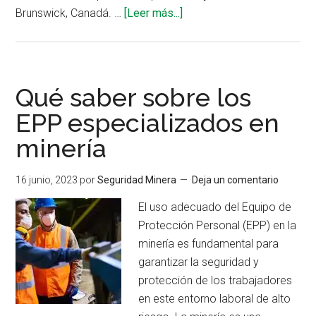
acerca
Brunswick, Canadá. …
[Leer más...]
de
Evaluación
de
riesgos
Qué saber sobre los
para
EPP especializados en
la
minería
protección
de
la
16 junio, 2023
por
Seguridad Minera
Deja un comentario
cabeza
El uso adecuado del Equipo de
Protección Personal (EPP) en la
minería es fundamental para
garantizar la seguridad y
protección de los trabajadores
en este entorno laboral de alto