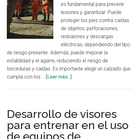
es fundamental para prevenir
lesiones y garantizar. Puede
proteger los pies contra caídas
de objetos, perforaciones,
resbalones y descargas
eléctricas, dependiendo del tipo
de riesgo presente. Además, puede mejorar la
estabilidad y el agarre, reduciendo el riesgo de
torceduras y caídas. Es importante elegir un calzado que
acerca
cumpla con los …
[Leer más...]
de
Tipos
de
calzado
Desarrollo de visores
según
para entrenar en el uso
los
de equipos de
riesgos