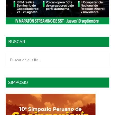
BUSCAR
Buscar
en
el
sitio...
SIMPOSIO