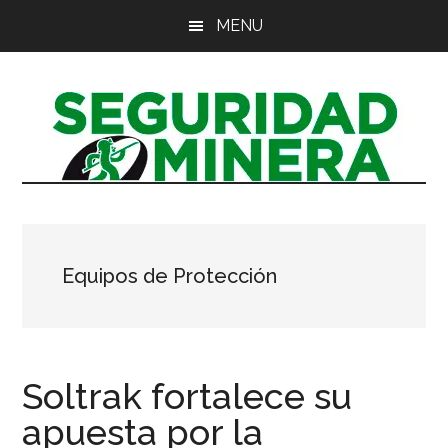
Saltar
Saltar
Saltar
MENU
al
a
al
contenido
la
pie
principal
barra
de
lateral
página
principal
Equipos de Protección
Soltrak fortalece su
apuesta por la