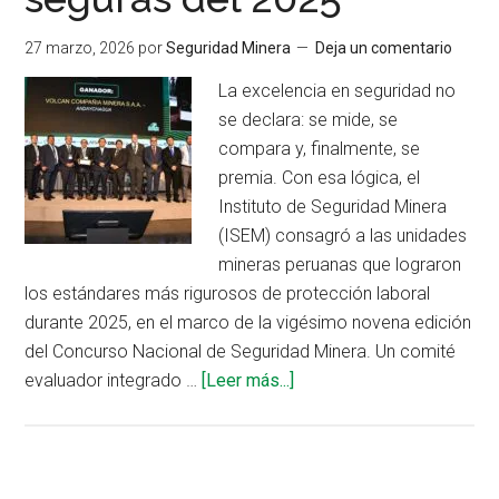
Internacional
27 marzo, 2026
por
Seguridad Minera
Deja un comentario
de
Entrenadores
La excelencia en seguridad no
del
se declara: se mide, se
ISEM
compara y, finalmente, se
premia. Con esa lógica, el
Instituto de Seguridad Minera
(ISEM) consagró a las unidades
mineras peruanas que lograron
los estándares más rigurosos de protección laboral
durante 2025, en el marco de la vigésimo novena edición
del Concurso Nacional de Seguridad Minera. Un comité
acerca
evaluador integrado …
[Leer más...]
de
Andaychagua,
Cajamarquilla
y