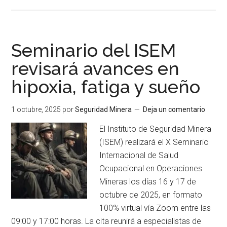
de
Tecnología
y
conectividad:
Seminario del ISEM
aliados
revisará avances en
en
hipoxia, fatiga y sueño
la
lucha
contra
1 octubre, 2025
por
Seguridad Minera
Deja un comentario
los
El Instituto de Seguridad Minera
accidentes
(ISEM) realizará el X Seminario
viales
Internacional de Salud
Ocupacional en Operaciones
Mineras los días 16 y 17 de
octubre de 2025, en formato
100% virtual vía Zoom entre las
09:00 y 17:00 horas. La cita reunirá a especialistas de