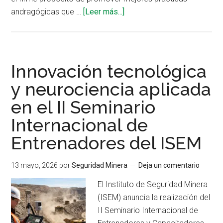
acerca
andragógicas que …
[Leer más...]
de
ISEM
lanza
el
Innovación tecnológica
I
y neurociencia aplicada
Concurso
en el II Seminario
T-
SEG:
Internacional de
Entrenador
Entrenadores del ISEM
4.0
para
13 mayo, 2026
por
Seguridad Minera
Deja un comentario
premiar
la
El Instituto de Seguridad Minera
excelencia
(ISEM) anuncia la realización del
en
II Seminario Internacional de
la