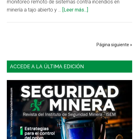
monitoreo remoto de sistemas contra incendios en
acerca
minería a tajo abierto y …
[Leer más...]
de
Monitoreo
remoto
de
Página siguiente »
sistemas
contra
Barra
incendios
ACCEDE A LA ÚLTIMA EDICIÓN
en
lateral
minería
principal