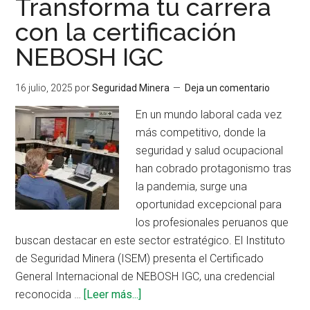
Transforma tu carrera
Condorcocha:
con la certificación
jornada
NEBOSH IGC
de
aprendizaje
y
16 julio, 2025
por
Seguridad Minera
Deja un comentario
conexión
En un mundo laboral cada vez
más competitivo, donde la
seguridad y salud ocupacional
han cobrado protagonismo tras
la pandemia, surge una
oportunidad excepcional para
los profesionales peruanos que
buscan destacar en este sector estratégico. El Instituto
de Seguridad Minera (ISEM) presenta el Certificado
General Internacional de NEBOSH IGC, una credencial
acerca
reconocida …
[Leer más...]