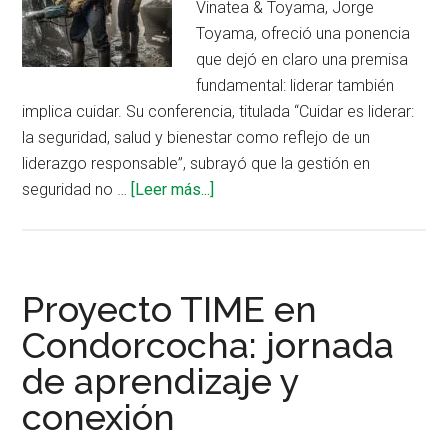
Vinatea & Toyama, Jorge
Toyama, ofreció una ponencia
que dejó en claro una premisa
fundamental: liderar también
implica cuidar. Su conferencia, titulada “Cuidar es liderar:
la seguridad, salud y bienestar como reflejo de un
liderazgo responsable”, subrayó que la gestión en
acerca
seguridad no …
[Leer más...]
de
Cuidar
es
liderar:
Proyecto TIME en
la
Condorcocha: jornada
seguridad
de aprendizaje y
y
el
conexión
bienestar