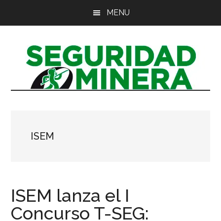
Saltar
Saltar
Saltar
MENU
al
a
al
contenido
la
pie
principal
barra
de
lateral
página
principal
ISEM
ISEM lanza el I
Concurso T-SEG: