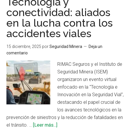
Tecnología y
nuevas
conectividad: aliados
fechas
en la lucha contra los
para
el
accidentes viales
«Entrenando
al
15 diciembre, 2025
por
Seguridad Minera
Deja un
Entrenador»
comentario
RIMAC Seguros y el Instituto de
Seguridad Minera (ISEM)
organizaron un evento virtual
enfocado en la "Tecnología e
Innovación en la Seguridad Vial",
destacando el papel crucial de
los avances tecnológicos en la
prevención de siniestros y la reducción de fatalidades en
acerca
el tránsito. …
[Leer más...]