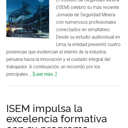
(ISEM) celebró su más reciente
una
Jornada de Seguridad Minera
minería
con numerosos profesionales
más
conectados en simultáneo.
segura
Desde su estudio audiovisual en
Lima, la entidad presentó cuatro
ponencias que evidencian el interés de la industria
peruana hacia la innovación y el cuidado integral del
trabajador. A continuación, un recorrido por los
acerca
principales …
[Leer más...]
de
Tecnología,
ergonomía
y
ISEM impulsa la
salud:
excelencia formativa
análisis
de