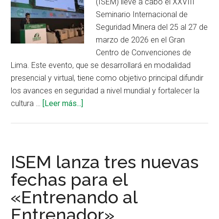
(ISEM) lleve a cabo el XXVIII
Seminario Internacional de
Seguridad Minera del 25 al 27 de
marzo de 2026 en el Gran
Centro de Convenciones de
Lima. Este evento, que se desarrollará en modalidad
presencial y virtual, tiene como objetivo principal difundir
los avances en seguridad a nivel mundial y fortalecer la
acerca
cultura …
[Leer más...]
de
Destacados
expertos
en
ISEM lanza tres nuevas
seguridad
fechas para el
minera
«Entrenando al
se
congregan
Entrenador»
en