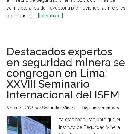
el Instituto de Seguridad Minera (ISEM), con más de
veintisiete años de trayectoria promoviendo las mejores
acerca
prácticas en …
[Leer más...]
de
ISEM
presenta
soluciones
Destacados expertos
en
en seguridad minera se
muestreo
congregan en Lima:
de
concentrado
XXVIII Seminario
y
Internacional del ISEM
mantenimiento
de
6 marzo, 2026
por
Seguridad Minera
Deja un comentario
portacontenedores
Ya está todo listo para que el
Instituto de Seguridad Minera