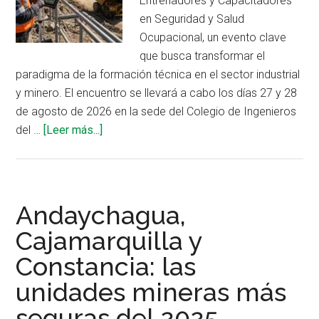
Entrenadores y Capacitadores
capacitación
en Seguridad y Salud
en
Ocupacional, un evento clave
SSO
que busca transformar el
paradigma de la formación técnica en el sector industrial
y minero. El encuentro se llevará a cabo los días 27 y 28
de agosto de 2026 en la sede del Colegio de Ingenieros
acerca
del …
[Leer más...]
de
Innovación
tecnológica
y
Andaychagua,
neurociencia
Cajamarquilla y
aplicada
Constancia: las
en
el
unidades mineras más
II
seguras del 2025
Seminario