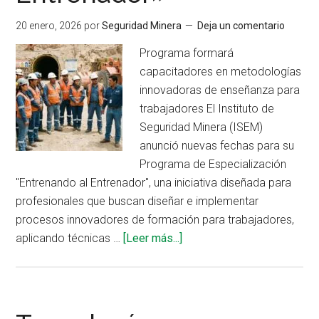
Lima:
20 enero, 2026
por
Seguridad Minera
Deja un comentario
XXVIII
Seminario
Programa formará
Internacional
capacitadores en metodologías
del
innovadoras de enseñanza para
ISEM
trabajadores El Instituto de
Seguridad Minera (ISEM)
anunció nuevas fechas para su
Programa de Especialización
"Entrenando al Entrenador", una iniciativa diseñada para
profesionales que buscan diseñar e implementar
procesos innovadores de formación para trabajadores,
acerca
aplicando técnicas …
[Leer más...]
de
ISEM
lanza
tres