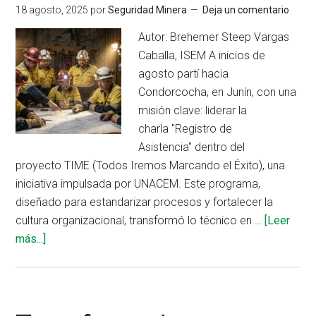
como
18 agosto, 2025
por
Seguridad Minera
Deja un comentario
reflejo
Autor: Brehemer Steep Vargas
de
Caballa, ISEM A inicios de
un
agosto partí hacia
liderazgo
Condorcocha, en Junín, con una
responsable
misión clave: liderar la
charla "Registro de
Asistencia" dentro del
proyecto TIME (Todos Iremos Marcando el Éxito), una
iniciativa impulsada por UNACEM. Este programa,
diseñado para estandarizar procesos y fortalecer la
cultura organizacional, transformó lo técnico en …
[Leer
acerca
más...]
de
Proyecto
TIME
en