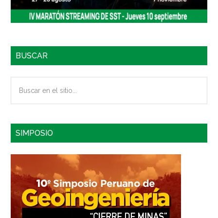
BUSCAR
Buscar
en
el
sitio...
SIMPOSIO