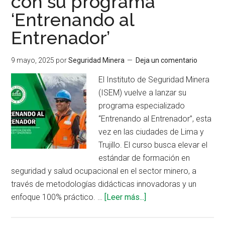
con su programa
la
‘Entrenando al
Jornada
Entrenador’
de
Seguridad
9 mayo, 2025
por
Seguridad Minera
Deja un comentario
Minera
del
El Instituto de Seguridad Minera
ISEM
(ISEM) vuelve a lanzar su
programa especializado
“Entrenando al Entrenador”, esta
vez en las ciudades de Lima y
Trujillo. El curso busca elevar el
estándar de formación en
seguridad y salud ocupacional en el sector minero, a
través de metodologías didácticas innovadoras y un
acerca
enfoque 100% práctico. …
[Leer más...]
de
ISEM