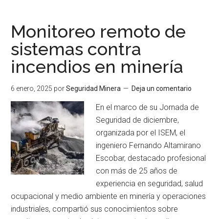
impulsa
la
Monitoreo remoto de
excelencia
sistemas contra
formativa
incendios en minería
con
su
programa
6 enero, 2025
por
Seguridad Minera
Deja un comentario
‘Entrenando
En el marco de su Jornada de
al
Seguridad de diciembre,
Entrenador’
organizada por el ISEM, el
ingeniero Fernando Altamirano
Escobar, destacado profesional
con más de 25 años de
experiencia en seguridad, salud
ocupacional y medio ambiente en minería y operaciones
industriales, compartió sus conocimientos sobre