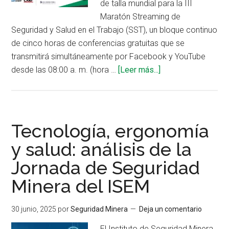
de talla mundial para la III
Maratón Streaming de
Seguridad y Salud en el Trabajo (SST), un bloque continuo
de cinco horas de conferencias gratuitas que se
transmitirá simultáneamente por Facebook y YouTube
acerca
desde las 08:00 a. m. (hora …
[Leer más...]
de
III
Maratón
Streaming
Tecnología, ergonomía
de
y salud: análisis de la
SST:
Jornada de Seguridad
cinco
horas
Minera del ISEM
de
conocimiento
30 junio, 2025
por
Seguridad Minera
Deja un comentario
clave
El Instituto de Seguridad Minera
para