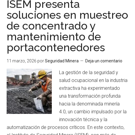
ISEM presenta
Constancia:
soluciones en muestreo
las
de concentrado y
unidades
mineras
mantenimiento de
más
portacontenedores
seguras
del
11 marzo, 2026
por
Seguridad Minera
Deja un comentario
2025
La gestión de la seguridad y
salud ocupacional en la industria
extractiva ha experimentado
una transformación profunda
hacia la denominada minería
4.0, un cambio impulsado por la
innovación técnica y la
automatización de procesos críticos. En este contexto,