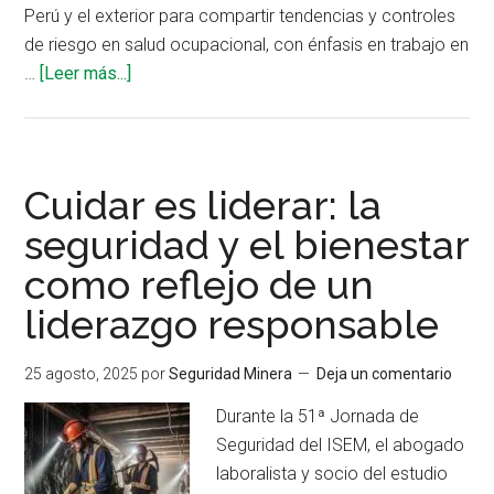
Perú y el exterior para compartir tendencias y controles
de riesgo en salud ocupacional, con énfasis en trabajo en
acerca
…
[Leer más...]
de
Seminario
del
ISEM
Cuidar es liderar: la
revisará
seguridad y el bienestar
avances
como reflejo de un
en
hipoxia,
liderazgo responsable
fatiga
y
25 agosto, 2025
por
Seguridad Minera
Deja un comentario
sueño
Durante la 51ª Jornada de
Seguridad del ISEM, el abogado
laboralista y socio del estudio