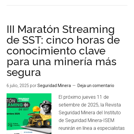
de
Transforma
tu
carrera
III Maratón Streaming
con
de SST: cinco horas de
la
conocimiento clave
certificación
NEBOSH
para una minería más
IGC
segura
6 julio, 2025
por
Seguridad Minera
Deja un comentario
El próximo jueves 11 de
setiembre de 2025, la Revista
Seguridad Minera del Instituto
de Seguridad Minera-ISEM
reunirán en línea a especialistas