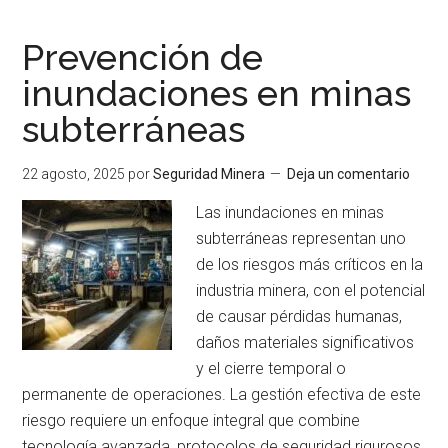
explosivos
en
Prevención de
operaciones
inundaciones en minas
subterráneas
subterráneas
22 agosto, 2025
por
Seguridad Minera
Deja un comentario
Las inundaciones en minas
subterráneas representan uno
de los riesgos más críticos en la
industria minera, con el potencial
de causar pérdidas humanas,
daños materiales significativos
y el cierre temporal o
permanente de operaciones. La gestión efectiva de este
riesgo requiere un enfoque integral que combine
tecnología avanzada, protocolos de seguridad rigurosos