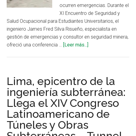
ocurren emergencias. Durante el
XI Encuentro de Seguridad y
Salud Ocupacional para Estudiantes Universitarios, el
ingeniero James Fred Silva Risueño, especialista en
gestión de emergencias y consultor en seguridad minera,
acerca
ofreció una conferencia …
[Leer más...]
de
Estrategias
efectivas
para
Lima, epicentro de la
responder
ingeniería subterránea:
a
Llega el XIV Congreso
emergencias
subterráneas
Latinoamericano de
Túneles y Obras
Subterráneas – Tunnel