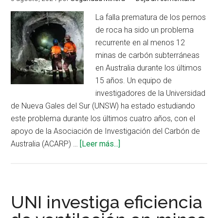
subterránea
La falla prematura de los pernos
de roca ha sido un problema
recurrente en al menos 12
minas de carbón subterráneas
en Australia durante los últimos
15 años. Un equipo de
investigadores de la Universidad
de Nueva Gales del Sur (UNSW) ha estado estudiando
este problema durante los últimos cuatro años, con el
apoyo de la Asociación de Investigación del Carbón de
acerca
Australia (ACARP) …
[Leer más...]
de
¿Cuánto
impacta
el
UNI investiga eficiencia
agua