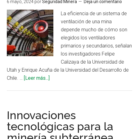
por
6 mayo, 2024
por
Seguridad Minera
Deja un comentario
minería
La eficiencia de un sistema de
subterránea
ventilación de una mina
en
depende mucho de cómo son
gasoductos
elegidos los ventiladores
primarios y secundarios, señalan
los investigadores Felipe
Calizaya de la Universidad de
Utah y Enrique Acuña de la Universidad del Desarrollo de
acerca
Chile. …
[Leer más...]
de
¿Dónde
colocar
los
Innovaciones
ventiladores
tecnológicas para la
en
minería subterránea
minas