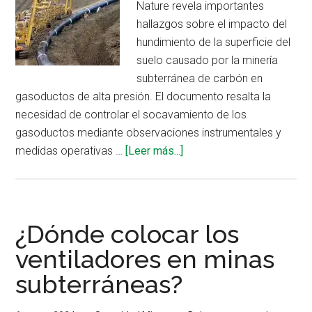
Nature revela importantes
hallazgos sobre el impacto del
hundimiento de la superficie del
suelo causado por la minería
subterránea de carbón en
gasoductos de alta presión. El documento resalta la
necesidad de controlar el socavamiento de los
gasoductos mediante observaciones instrumentales y
acerca
medidas operativas …
[Leer más...]
de
Estudian
el
impacto
¿Dónde colocar los
del
ventiladores en minas
hundimiento
subterráneas?
de
suelo