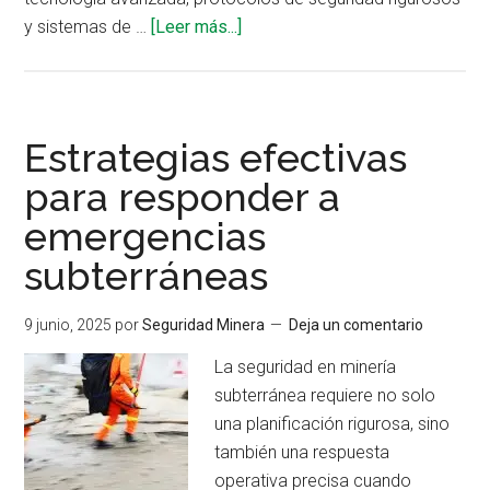
acerca
y sistemas de …
[Leer más...]
de
Prevención
de
inundaciones
Estrategias efectivas
en
para responder a
minas
emergencias
subterráneas
subterráneas
9 junio, 2025
por
Seguridad Minera
Deja un comentario
La seguridad en minería
subterránea requiere no solo
una planificación rigurosa, sino
también una respuesta
operativa precisa cuando