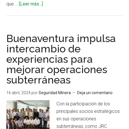
acerca
que …
[Leer más...]
de
Crean
el
primer
Buenaventura impulsa
sistema
intercambio de
Trolley
experiencias para
eléctrico
a
mejorar operaciones
batería
subterráneas
para
minería
16 abril, 2024
por
Seguridad Minera
Deja un comentario
subterránea
Con la participación de los
principales socios estratégicos
en sus operaciones
subterráneas, como JRC