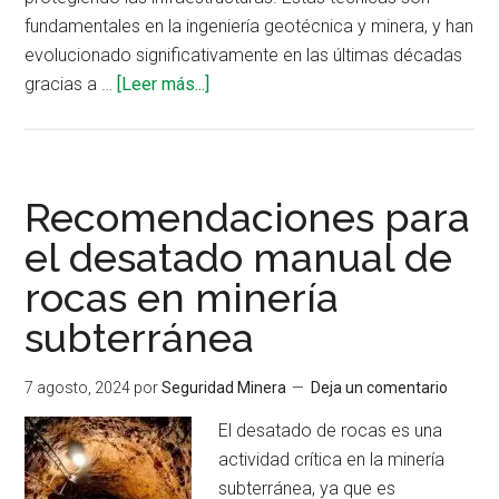
Mining
fundamentales en la ingeniería geotécnica y minera, y han
2025
evolucionado significativamente en las últimas décadas
acerca
gracias a …
[Leer más...]
de
Sostenimiento
subterráneo
adaptado
Recomendaciones para
a
el desatado manual de
condiciones
rocas en minería
específicas
subterránea
7 agosto, 2024
por
Seguridad Minera
Deja un comentario
El desatado de rocas es una
actividad crítica en la minería
subterránea, ya que es