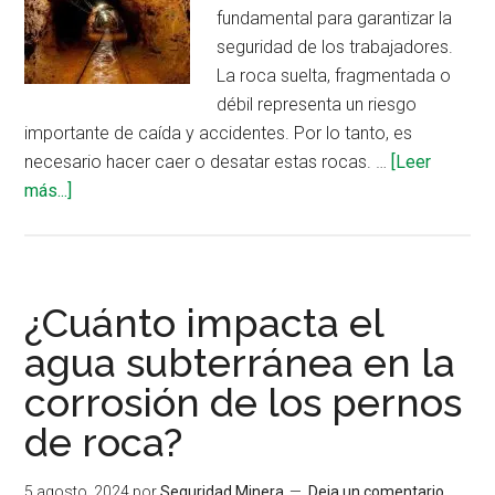
fundamental para garantizar la
seguridad de los trabajadores.
La roca suelta, fragmentada o
débil representa un riesgo
importante de caída y accidentes. Por lo tanto, es
necesario hacer caer o desatar estas rocas. …
[Leer
acerca
más...]
de
Recomendaciones
para
el
¿Cuánto impacta el
desatado
agua subterránea en la
manual
corrosión de los pernos
de
rocas
de roca?
en
minería
5 agosto, 2024
por
Seguridad Minera
Deja un comentario