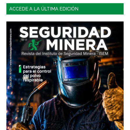
gestionar
Barra
de
ACCEDE A LA ÚLTIMA EDICIÓN
forma
lateral
segura
principal
los
explosivos
en
minería