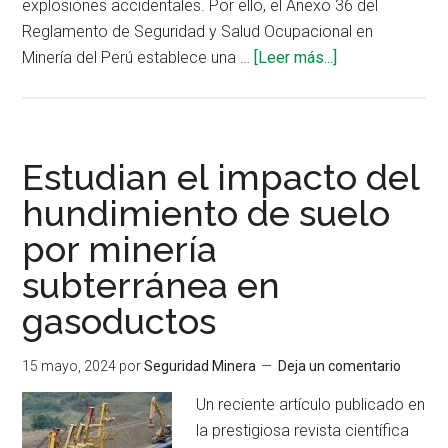
explosiones accidentales. Por ello, el Anexo 36 del
Reglamento de Seguridad y Salud Ocupacional en
acerca
Minería del Perú establece una …
[Leer más...]
de
Requisitos
para
la
Estudian el impacto del
aprobación
hundimiento de suelo
del
por minería
uso
de
subterránea en
ANFO
gasoductos
en
minas
15 mayo, 2024
por
Seguridad Minera
Deja un comentario
subterráneas
Un reciente artículo publicado en
la prestigiosa revista científica