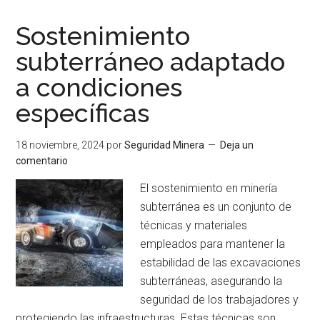
epicentro
de
Sostenimiento
la
subterráneo adaptado
ingeniería
a condiciones
subterránea:
Llega
específicas
el
XIV
18 noviembre, 2024
por
Seguridad Minera
Deja un
Congreso
comentario
Latinoamericano
El sostenimiento en minería
de
subterránea es un conjunto de
Túneles
técnicas y materiales
y
empleados para mantener la
Obras
estabilidad de las excavaciones
Subterráneas
subterráneas, asegurando la
–
seguridad de los trabajadores y
Tunnel
protegiendo las infraestructuras. Estas técnicas son