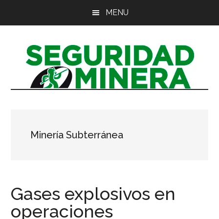
Saltar
Saltar
Saltar
MENU
al
a
al
contenido
la
pie
principal
barra
de
lateral
página
principal
Minería Subterránea
Gases explosivos en
operaciones