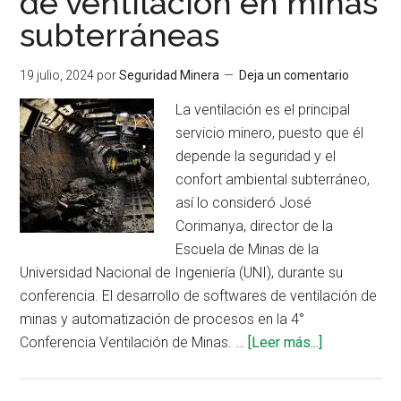
de ventilación en minas
subterránea
subterráneas
en
la
corrosión
19 julio, 2024
por
Seguridad Minera
Deja un comentario
de
La ventilación es el principal
los
servicio minero, puesto que él
pernos
depende la seguridad y el
de
confort ambiental subterráneo,
roca?
así lo consideró José
Corimanya, director de la
Escuela de Minas de la
Universidad Nacional de Ingeniería (UNI), durante su
conferencia. El desarrollo de softwares de ventilación de
minas y automatización de procesos en la 4°
acerca
Conferencia Ventilación de Minas. …
[Leer más...]
de
UNI