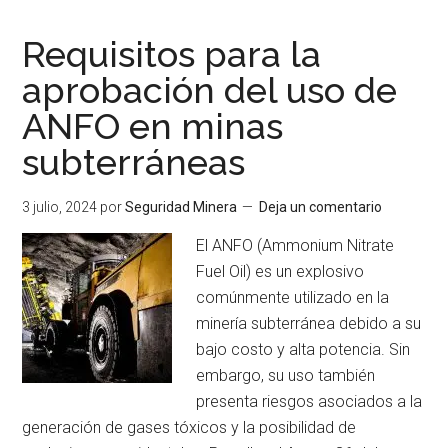
investiga
eficiencia
Requisitos para la
de
aprobación del uso de
ventilación
ANFO en minas
en
minas
subterráneas
subterránea
3 julio, 2024
por
Seguridad Minera
Deja un comentario
El ANFO (Ammonium Nitrate
Fuel Oil) es un explosivo
comúnmente utilizado en la
minería subterránea debido a su
bajo costo y alta potencia. Sin
embargo, su uso también
presenta riesgos asociados a la
generación de gases tóxicos y la posibilidad de