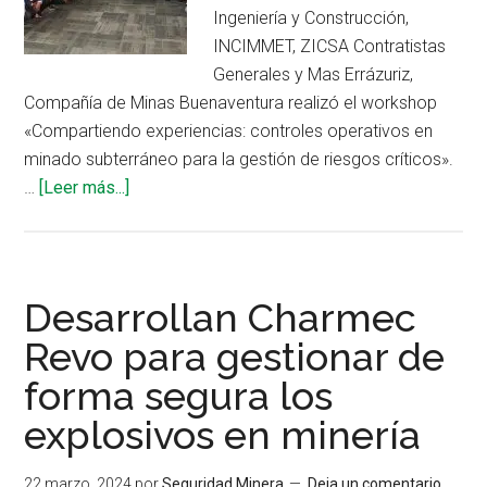
Ingeniería y Construcción,
INCIMMET, ZICSA Contratistas
Generales y Mas Errázuriz,
Compañía de Minas Buenaventura realizó el workshop
«Compartiendo experiencias: controles operativos en
minado subterráneo para la gestión de riesgos críticos».
acerca
…
[Leer más...]
de
Buenaventura
impulsa
intercambio
Desarrollan Charmec
de
Revo para gestionar de
experiencias
forma segura los
para
mejorar
explosivos en minería
operaciones
subterráneas
22 marzo, 2024
por
Seguridad Minera
Deja un comentario