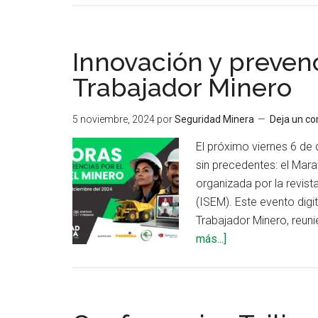
Chile
se
prepara
Innovación y prevenc
para
Trabajador Minero
la
tercera
5 noviembre, 2024
por
Seguridad Minera
Deja un c
edición
de
El próximo viernes 6 de 
la
sin precedentes: el Mar
Conferencia
organizada por la revis
Safe
(ISEM). Este evento digi
Mining
Trabajador Minero, reuni
acerca
más...]
de
Innovación
y
prevención