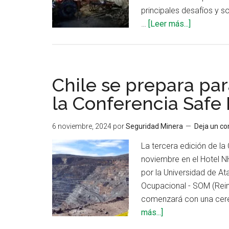
principales desafíos y 
acerca
…
[Leer más...]
de
Innovación
y
conocimie
Chile se prepara par
en
la Conferencia Safe
el
8º
6 noviembre, 2024
por
Seguridad Minera
Deja un c
Simposio
Peruano
La tercera edición de la
de
noviembre en el Hotel NH
Geoingenie
por la Universidad de At
Ocupacional - SOM (Rein
comenzará con una ceremo
acerca
más...]
de