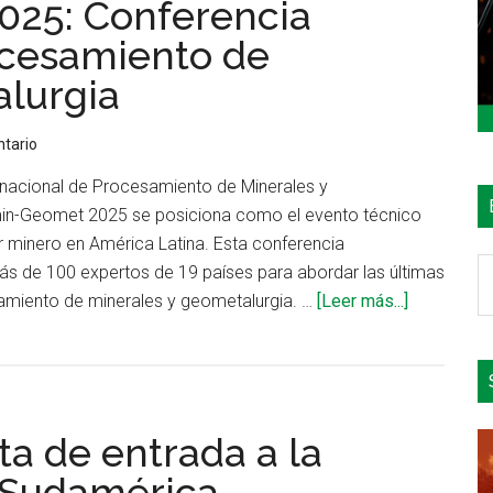
25: Conferencia
2026:
la
ocesamiento de
convención
lurgia
industrial
más
tario
importante
del
rnacional de Procesamiento de Minerales y
centro
in-Geomet 2025 se posiciona como el evento técnico
del
r minero en América Latina. Esta conferencia
país
B
más de 100 expertos de 19 países para abordar las últimas
e
acerca
amiento de minerales y geometalurgia. …
[Leer más...]
el
de
si
Procemin-
Geomet
2025:
a de entrada a la
Conferenci
Internacion
 Sudamérica