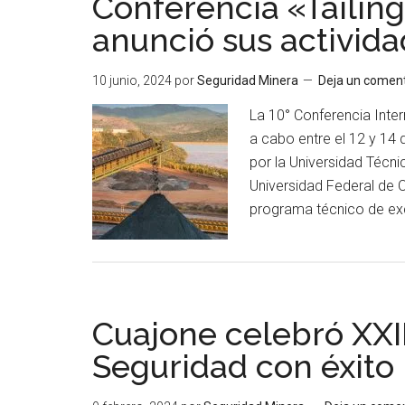
Conferencia «Tailin
en
anunció sus activid
el
Día
10 junio, 2024
por
Seguridad Minera
Deja un coment
del
Trabajador
La 10° Conferencia Inter
Minero
a cabo entre el 12 y 14 
por la Universidad Técnic
Universidad Federal de O
programa técnico de exc
Cuajone celebró XXI
Seguridad con éxito