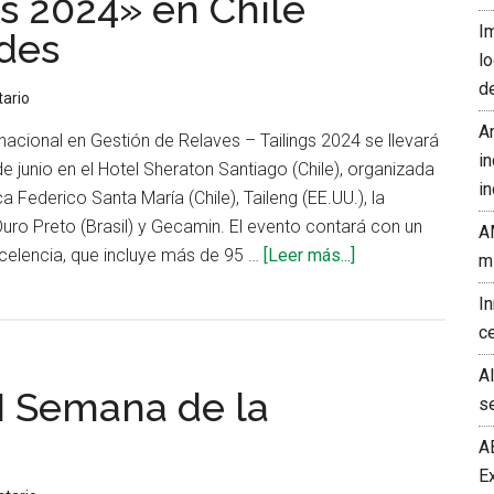
gs 2024» en Chile
I
ades
l
d
ario
A
nacional en Gestión de Relaves – Tailings 2024 se llevará
in
de junio en el Hotel Sheraton Santiago (Chile), organizada
in
a Federico Santa María (Chile), Taileng (EE.UU.), la
uro Preto (Brasil) y Gecamin. El evento contará con un
A
acerca
elencia, que incluye más de 95 …
[Leer más...]
m
de
I
Conferencia
c
«Tailings
2024»
A
I Semana de la
en
s
Chile
A
anunció
E
sus