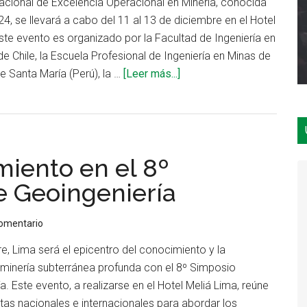
nacional de Excelencia Operacional en Minería, conocida
, se llevará a cabo del 11 al 13 de diciembre en el Hotel
ste evento es organizado por la Facultad de Ingeniería en
de Chile, la Escuela Profesional de Ingeniería en Minas de
acerca
de Santa María (Perú), la …
[Leer más...]
de
Minexcellence
2024:
avances
miento en el 8º
y
mejores
e Geoingeniería
prácticas
en
comentario
la
e, Lima será el epicentro del conocimiento y la
minería
 minería subterránea profunda con el 8º Simposio
global
. Este evento, a realizarse en el Hotel Meliá Lima, reúne
tas nacionales e internacionales para abordar los