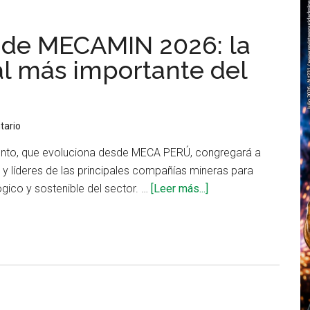
 de MECAMIN 2026: la
al más importante del
tario
vento, que evoluciona desde MECA PERÚ, congregará a
y líderes de las principales compañías mineras para
acerca
ógico y sostenible del sector. …
[Leer más...]
de
Huancayo
será
sede
de
MECAMIN