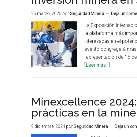
25 marzo, 2025
por
Seguridad Minera
Deja un come
La Exposición Internaci
la plataforma más impor
interesadas en el potenc
evento congregará más 
representación de 15 de
acerca
[Leer más...]
de
Arminera
2025:
Puerta
Minexcellence 2024:
de
prácticas en la mine
entrada
a
9 diciembre, 2024
por
Seguridad Minera
Deja un co
la
inversión