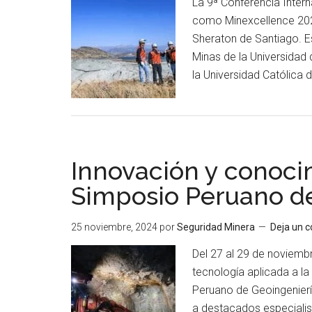
La 9ª Conferencia Inter
minera
como Minexcellence 2024
en
Sheraton de Santiago. E
Sudamérica
Minas de la Universidad 
la Universidad Católica 
Innovación y conoci
Simposio Peruano d
25 noviembre, 2024
por
Seguridad Minera
Deja un 
Del 27 al 29 de noviembr
tecnología aplicada a la
Peruano de Geoingeniería
a destacados especialis