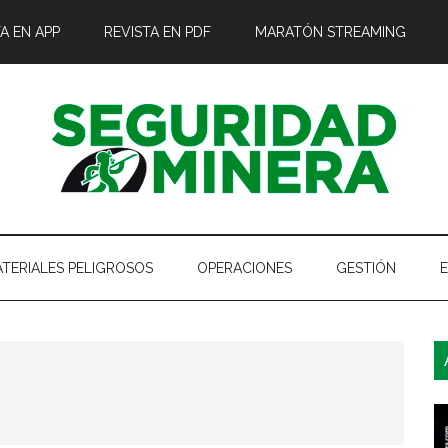
A EN APP
REVISTA EN PDF
MARATÓN STREAMING
TERIALES PELIGROSOS
OPERACIONES
GESTIÓN
B
l
p