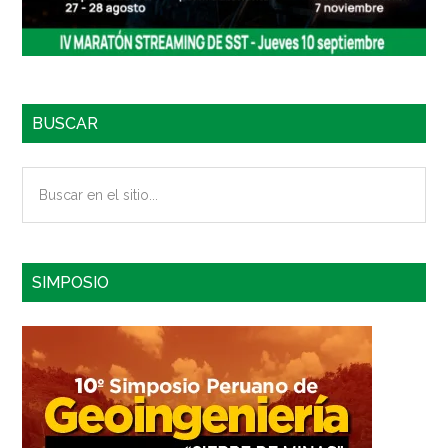
BUSCAR
Buscar
en
el
sitio...
SIMPOSIO