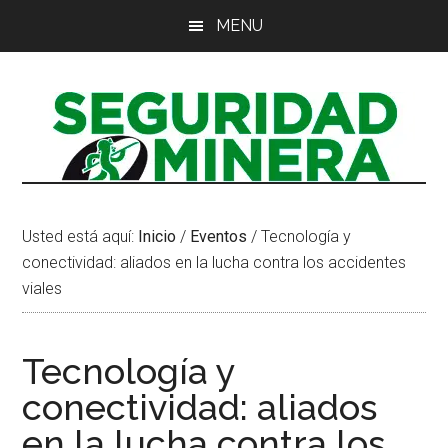
Saltar
Saltar
Saltar
MENU
al
a
al
contenido
la
pie
principal
barra
de
lateral
página
principal
Usted está aquí:
Inicio
/
Eventos
/
Tecnología y
conectividad: aliados en la lucha contra los accidentes
viales
Tecnología y
conectividad: aliados
en la lucha contra los