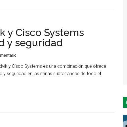
de
¿Por
qué
el
ik y Cisco Systems
transporte
autónomo
d y seguridad
ocurrirá
primero
omentario
en
ndvik y Cisco Systems es una combinación que ofrece
el
d y seguridad en las minas subterráneas de todo el
sector
erca
minero?
ianza
tre
ndvik
sco