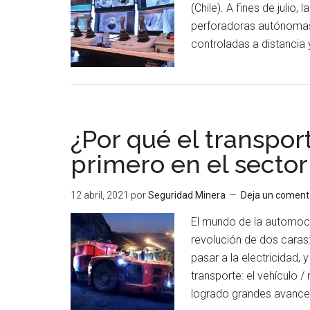
(Chile). A fines de julio
desafíos
perforadoras autónomas 
en
controladas a distancia 
automatización
de
procesos
¿Por qué el transpo
primero en el secto
12 abril, 2021
por
Seguridad Minera
Deja un coment
El mundo de la automoci
revolución de dos caras:
pasar a la electricidad, 
transporte: el vehículo 
logrado grandes avances