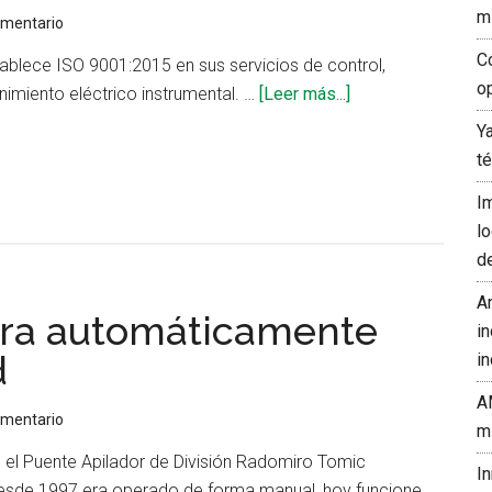
inestabilidad
m
omentario
C
blece ISO 9001:2015 en sus servicios de control,
o
acerca
imiento eléctrico instrumental. …
[Leer más...]
de
Y
CONTROL
t
TOTAL
I
S.A.C.
l
certifica
d
sistema
de
A
era automáticamente
gestión
in
de
d
in
calidad
A
y
omentario
m
seguridad
 el Puente Apilador de División Radomiro Tomic
I
desde 1997 era operado de forma manual, hoy funcione