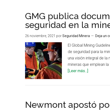
GMG publica docume
seguridad en la min
26 noviembre, 2021
por
Seguridad Minera
Deja un 
El Global Mining Guidel
de seguridad para la min
una visión integral de l
mineras que emplean la 
acerca
[Leer más...]
de
GMG
publica
documento
Newmont apostó por 
técnico
sobre