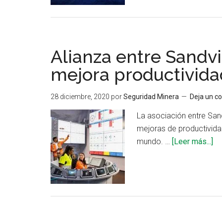
Alianza entre Sandv
mejora productivida
28 diciembre, 2020
por
Seguridad Minera
Deja un c
La asociación entre Sa
mejoras de productivida
ac
mundo. …
[Leer más...]
de
Al
en
Sa
y
Ci