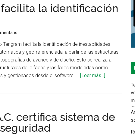
acilita la identificación
stems
jora
oductividad
omentario
guridad
angram facilita la identificación de inestabilidades
omática y georreferenciada, a partir de las estructuras
topografías de avance y de diseño. Esto se realiza a
tructurales de la faena y las fallas modeladas como
acerca
s y gestionados desde el software. …
[Leer más...]
de
Te
Geotecnia:
ve
software
m
facilita
An
. certifica sistema de
la
s
identificación
 seguridad
de
Re