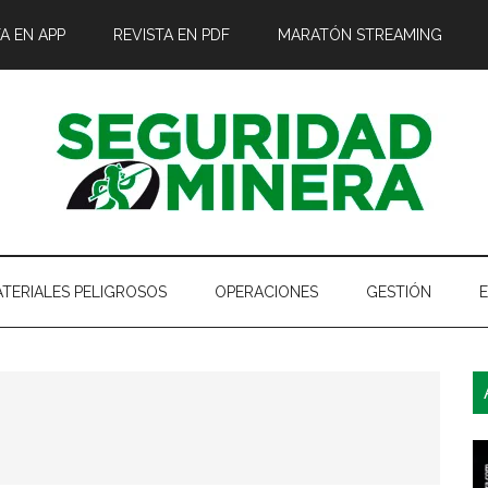
A EN APP
REVISTA EN PDF
MARATÓN STREAMING
TERIALES PELIGROSOS
OPERACIONES
GESTIÓN
B
l
p