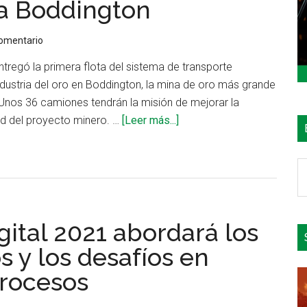
a Boddington
comentario
regó la primera flota del sistema de transporte
dustria del oro en Boddington, la mina de oro más grande
 Unos 36 camiones tendrán la misión de mejorar la
acerca
ad del proyecto minero. …
[Leer más...]
de
Newmont
B
apostó
e
por
el
una
si
ital 2021 abordará los
flota
de
 y los desafíos en
acarreo
procesos
autónomo
en