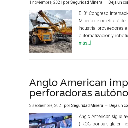
1 noviembre, 2021
por
Seguridad Minera
Deja un c
El 8° Congreso Internaci
Minería se celebrará del
industria, proveedores 
automatización y robóti
acerca
más...]
de
Congreso
Minería
Digital
Anglo American imp
2021
abordará
perforadoras autón
los
avances
3 septiembre, 2021
por
Seguridad Minera
Deja un c
tecnológicos
Anglo American sigue a
y
(IROC, por su sigla en in
los