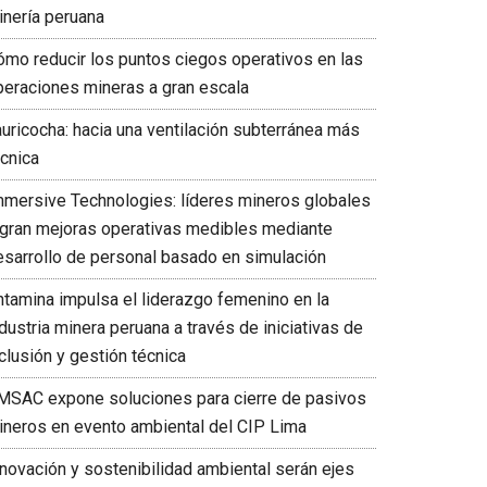
es
inería peruana
ómo reducir los puntos ciegos operativos en las
peraciones mineras a gran escala
auricocha: hacia una ventilación subterránea más
écnica
mmersive Technologies: líderes mineros globales
ogran mejoras operativas medibles mediante
esarrollo de personal basado en simulación
ntamina impulsa el liderazgo femenino en la
dustria minera peruana a través de iniciativas de
clusión y gestión técnica
MSAC expone soluciones para cierre de pasivos
ineros en evento ambiental del CIP Lima
nnovación y sostenibilidad ambiental serán ejes