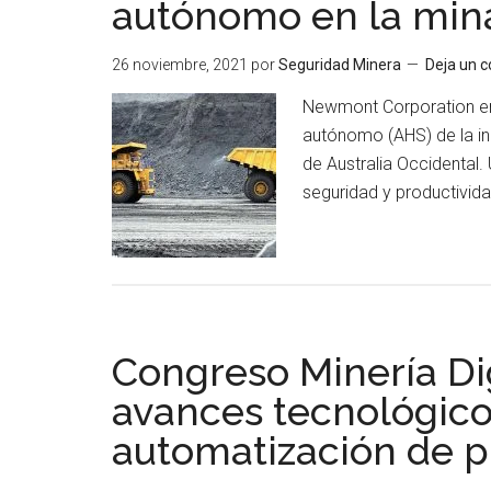
autónomo en la min
la
seguridad
26 noviembre, 2021
por
Seguridad Minera
Deja un 
en
Newmont Corporation ent
la
autónomo (AHS) de la in
minería
de Australia Occidental.
autónoma
seguridad y productivid
Congreso Minería Dig
avances tecnológicos
automatización de 