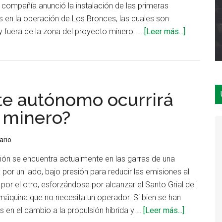
, la compañía anunció la instalación de las primeras
en la operación de Los Bronces, las cuales son
acerca
y fuera de la zona del proyecto minero. …
[Leer más...]
de
Anglo
American
implement
rte autónomo ocurrirá
las
primeras
r minero?
perforado
autónoma
ario
de
ón se encuentra actualmente en las garras de una
América
 por un lado, bajo presión para reducir las emisiones al
Latina
y por el otro, esforzándose por alcanzar el Santo Grial del
/ máquina que no necesita un operador. Si bien se han
acerca
 en el cambio a la propulsión híbrida y …
[Leer más...]