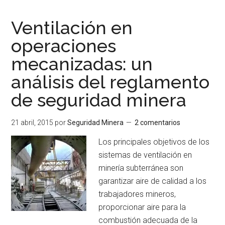
y
reducción
Ventilación en
de
operaciones
costos
mecanizadas: un
en
la
análisis del reglamento
ventilación
de seguridad minera
minera
y
21 abril, 2015
por
Seguridad Minera
2 comentarios
túneles
subterráneos
Los principales objetivos de los
sistemas de ventilación en
minería subterránea son
garantizar aire de calidad a los
trabajadores mineros,
proporcionar aire para la
combustión adecuada de la