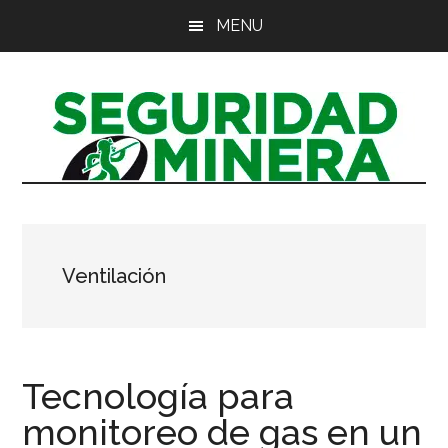
Saltar
Saltar
Saltar
MENU
al
a
al
contenido
la
pie
principal
barra
de
lateral
página
principal
Ventilación
Tecnología para
monitoreo de gas en un