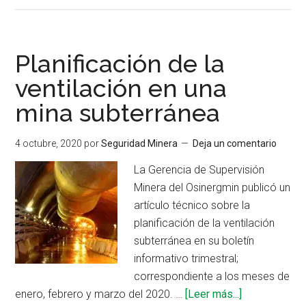
Tecnología
para
monitoreo
Planificación de la
de
ventilación en una
gas
mina subterránea
en
un
ambiente
4 octubre, 2020
por
Seguridad Minera
Deja un comentario
minero
La Gerencia de Supervisión
subterráneo
Minera del Osinergmin publicó un
artículo técnico sobre la
planificación de la ventilación
subterránea en su boletín
informativo trimestral;
correspondiente a los meses de
acerca
enero, febrero y marzo del 2020. …
[Leer más...]