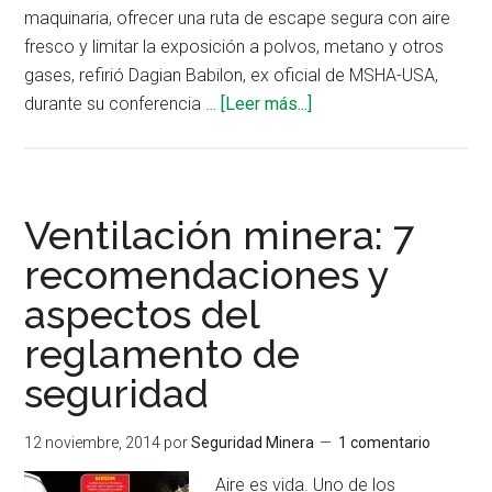
maquinaria, ofrecer una ruta de escape segura con aire
fresco y limitar la exposición a polvos, metano y otros
gases, refirió Dagian Babilon, ex oficial de MSHA-USA,
acerca
durante su conferencia …
[Leer más...]
de
Ventilación
en
operaciones
Ventilación minera: 7
mecanizadas:
recomendaciones y
un
aspectos del
análisis
del
reglamento de
reglamento
seguridad
de
seguridad
12 noviembre, 2014
por
Seguridad Minera
1 comentario
minera
Aire es vida. Uno de los