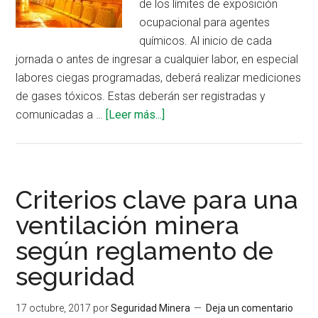
de los límites de exposición
ocupacional para agentes
químicos. Al inicio de cada
jornada o antes de ingresar a cualquier labor, en especial
labores ciegas programadas, deberá realizar mediciones
de gases tóxicos. Estas deberán ser registradas y
acerca
comunicadas a …
[Leer más...]
de
Consideraciones
técnicas
en
Criterios clave para una
ventilación
ventilación minera
subterránea
según reglamento de
seguridad
17 octubre, 2017
por
Seguridad Minera
Deja un comentario