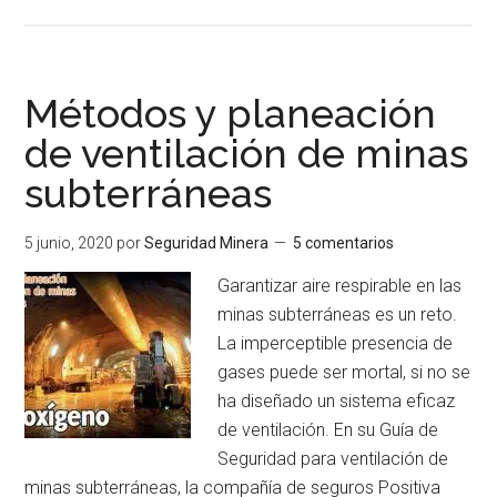
de
Planificación
de
la
Métodos y planeación
ventilación
de ventilación de minas
en
subterráneas
una
mina
subterránea
5 junio, 2020
por
Seguridad Minera
5 comentarios
Garantizar aire respirable en las
minas subterráneas es un reto.
La imperceptible presencia de
gases puede ser mortal, si no se
ha diseñado un sistema eficaz
de ventilación. En su Guía de
Seguridad para ventilación de
minas subterráneas, la compañía de seguros Positiva