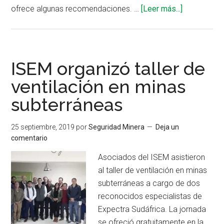
acerca
ofrece algunas recomendaciones. …
[Leer más...]
de
Métodos
y
planeación
ISEM organizó taller de
de
ventilación en minas
ventilación
subterráneas
de
minas
subterráne
25 septiembre, 2019
por
Seguridad Minera
Deja un
comentario
Asociados del ISEM asistieron
al taller de ventilación en minas
subterráneas a cargo de dos
reconocidos especialistas de
Expectra Sudáfrica. La jornada
se ofreció gratuitamente en la