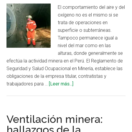
El comportamiento del aire y del
oxígeno no es el mismo si se
trata de operaciones en
superficie o subterráneas.
Tampoco permanece igual a
nivel del mar como en las
alturas, donde generalmente se
efectúa la actividad minera en el Perú. El Reglamento de
Seguridad y Salud Ocupacional en Minería, establece las
obligaciones de la empresa titular, contratistas y
acerca
trabajadores para …
[Leer más...]
de
Criterios
clave
para
Ventilación minera:
una
hallazgos de la
ventilación