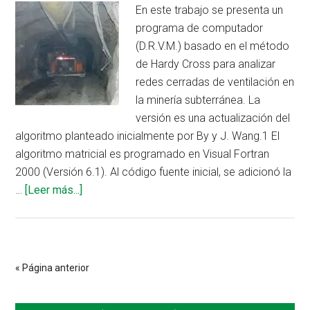
de
En este trabajo se presenta un
seguridad
programa de computador
(D.R.V.M.) basado en el método
de Hardy Cross para analizar
redes cerradas de ventilación en
la minería subterránea. La
versión es una actualización del
algoritmo planteado inicialmente por By y J. Wang.1 El
algoritmo matricial es programado en Visual Fortran
2000 (Versión 6.1). Al código fuente inicial, se adicionó la
acerca
…
[Leer más...]
de
Software
para
el
« Página anterior
dimensionamiento