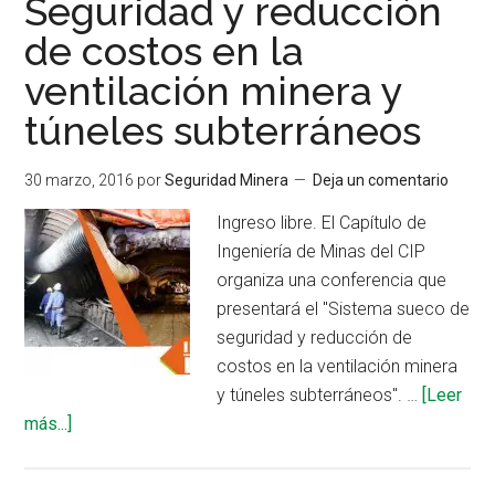
Seguridad y reducción
sueco:
de costos en la
tecnología
ventilación minera y
y
características
túneles subterráneos
30 marzo, 2016
por
Seguridad Minera
Deja un comentario
Ingreso libre. El Capítulo de
Ingeniería de Minas del CIP
organiza una conferencia que
presentará el "Sistema sueco de
seguridad y reducción de
costos en la ventilación minera
y túneles subterráneos". …
[Leer
acerca
más...]
de
Seguridad