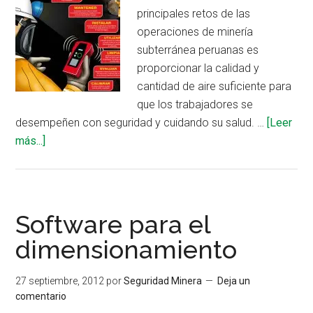
principales retos de las
operaciones de minería
subterránea peruanas es
proporcionar la calidad y
cantidad de aire suficiente para
que los trabajadores se
desempeñen con seguridad y cuidando su salud. …
[Leer
acerca
más...]
de
Ventilación
minera:
7
Software para el
recomendaciones
dimensionamiento
y
aspectos
27 septiembre, 2012
por
Seguridad Minera
Deja un
del
comentario
reglamento