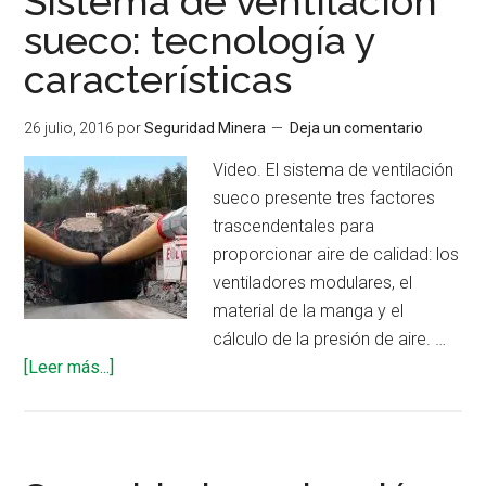
Sistema de ventilación
de
sueco: tecnología y
la
características
supervisión
de
Osinergmin
26 julio, 2016
por
Seguridad Minera
Deja un comentario
Video. El sistema de ventilación
sueco presente tres factores
trascendentales para
proporcionar aire de calidad: los
ventiladores modulares, el
material de la manga y el
cálculo de la presión de aire. …
acerca
[Leer más...]
de
Sistema
de
ventilación