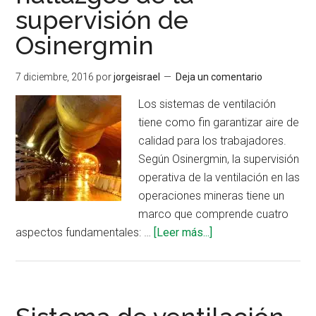
supervisión de
minera
según
Osinergmin
reglamento
de
7 diciembre, 2016
por
jorgeisrael
Deja un comentario
seguridad
Los sistemas de ventilación
tiene como fin garantizar aire de
calidad para los trabajadores.
Según Osinergmin, la supervisión
operativa de la ventilación en las
operaciones mineras tiene un
marco que comprende cuatro
acerca
aspectos fundamentales: …
[Leer más...]
de
Ventilación
minera:
hallazgos