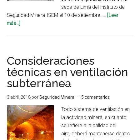
sede de Lima del Instituto de
Seguridad Minera-ISEM el 10 de setiembre. …
[Leer
acerca
más...]
de
ISEM
organizó
taller
Consideraciones
de
técnicas en ventilación
ventilación
subterránea
en
minas
subterráneas
3 abril, 2018
por
Seguridad Minera
5 comentarios
Todo sistema de ventilación en
la actividad minera, en cuanto
se refiere a la calidad del
aire, deberá mantenerse dentro