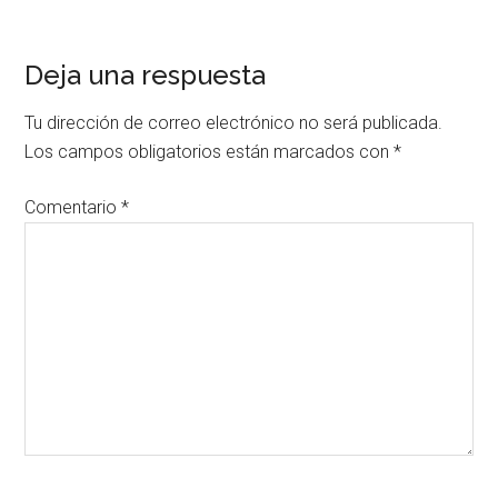
Interacciones
Deja una respuesta
con
Tu dirección de correo electrónico no será publicada.
los
Los campos obligatorios están marcados con
*
lectores
Comentario
*