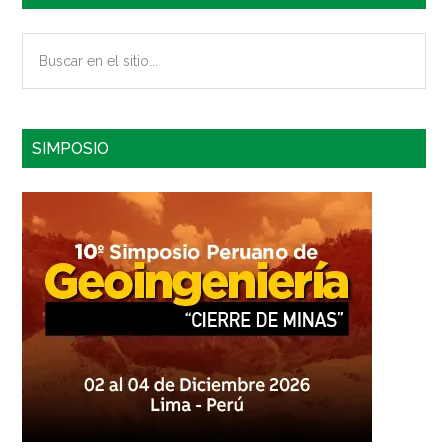
Buscar
en
el
sitio...
SIMPOSIO