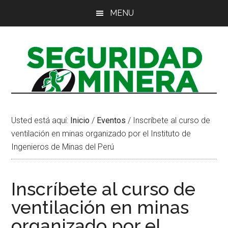
Saltar
Saltar
Saltar
MENU
al
a
al
contenido
la
pie
principal
barra
de
lateral
página
principal
Usted está aquí:
Inicio
/
Eventos
/
Inscríbete al curso de
ventilación en minas organizado por el Instituto de
Ingenieros de Minas del Perú
Inscríbete al curso de
ventilación en minas
organizado por el