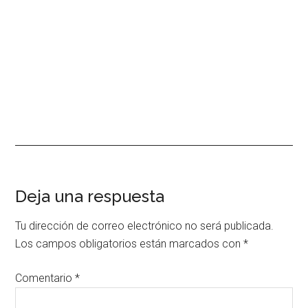
Interacciones
Deja una respuesta
con
Tu dirección de correo electrónico no será publicada.
los
Los campos obligatorios están marcados con
*
lectores
Comentario
*