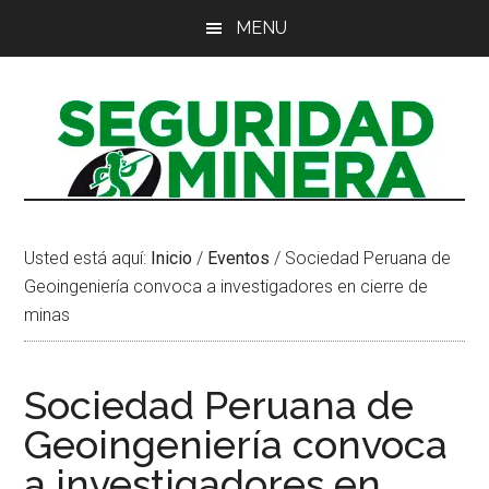
Saltar
Saltar
Saltar
MENU
al
a
al
contenido
la
pie
principal
barra
de
lateral
página
principal
Usted está aquí:
Inicio
/
Eventos
/
Sociedad Peruana de
Geoingeniería convoca a investigadores en cierre de
minas
Sociedad Peruana de
Geoingeniería convoca
a investigadores en