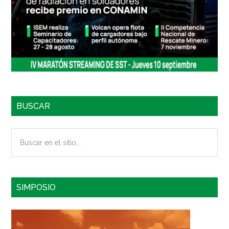
BUSCAR
Buscar
en
el
sitio...
SIMPOSIO