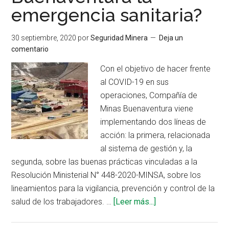
emergencia sanitaria?
la
implementación
de
30 septiembre, 2020
por
Seguridad Minera
Deja un
filosofía
comentario
APELL
Con el objetivo de hacer frente
al COVID-19 en sus
operaciones, Compañía de
Minas Buenaventura viene
implementando dos líneas de
acción: la primera, relacionada
al sistema de gestión y, la
segunda, sobre las buenas prácticas vinculadas a la
Resolución Ministerial N° 448-2020-MINSA, sobre los
lineamientos para la vigilancia, prevención y control de la
acerca
salud de los trabajadores. …
[Leer más...]
de
¿Cómo