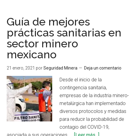
3M
nombrado
Proveedor
Guía de mejores
del
prácticas sanitarias en
año
sector minero
por
la
mexicano
inmersión
en
21 enero, 2021
por
Seguridad Minera
Deja un comentario
la
cadena
Desde el inicio de la
de
contingencia sanitaria,
suministro
empresas de la industria minero-
metalúrgica han implementado
diversos protocolos y medidas
para reducir la probabilidad de
contagio del COVID-19,
acerca
asociada a sus operaciones. …
[Leer más...]