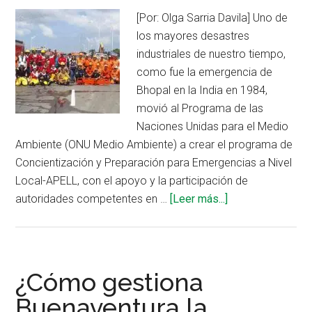
[Por: Olga Sarria Davila] Uno de
los mayores desastres
industriales de nuestro tiempo,
como fue la emergencia de
Bhopal en la India en 1984,
movió al Programa de las
Naciones Unidas para el Medio
Ambiente (ONU Medio Ambiente) a crear el programa de
Concientización y Preparación para Emergencias a Nivel
Local-APELL, con el apoyo y la participación de
acerca
autoridades competentes en …
[Leer más...]
de
APELL
Barranquilla,
modelo
¿Cómo gestiona
mundial
Buenaventura la
en