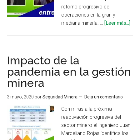
retorno progresivo de
operaciones en la gran y
acer
mediana minería. …
[Leer más...]
de
Acc
en
el
Impacto de la
sect
pandemia en la gestión
min
minera
para
afro
la
3 mayo, 2020
por
Seguridad Minera
Deja un comentario
pan
Con miras a la próxima
del
reactivación progresiva del
COV
sector minero el ingeniero Juan
19
Marceliano Rojas identifica los