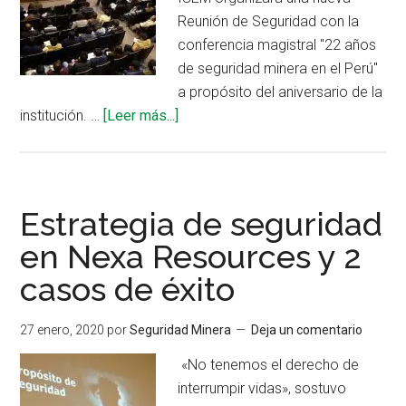
Reunión de Seguridad con la
conferencia magistral "22 años
de seguridad minera en el Perú"
a propósito del aniversario de la
acerca
institución. …
[Leer más...]
de
Reunión
del
ISEM
Estrategia de seguridad
presenta
en Nexa Resources y 2
conferencia
casos de éxito
«22
años
de
27 enero, 2020
por
Seguridad Minera
Deja un comentario
seguridad
«No tenemos el derecho de
minera
interrumpir vidas», sostuvo
en