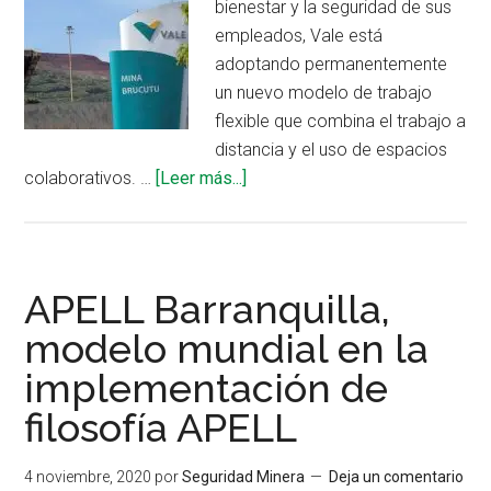
bienestar y la seguridad de sus
empleados, Vale está
adoptando permanentemente
un nuevo modelo de trabajo
flexible que combina el trabajo a
distancia y el uso de espacios
acerca
colaborativos. …
[Leer más...]
de
Vale
adopta
permanentemente
APELL Barranquilla,
la
modelo mundial en la
«oficina
implementación de
flexible»
filosofía APELL
4 noviembre, 2020
por
Seguridad Minera
Deja un comentario