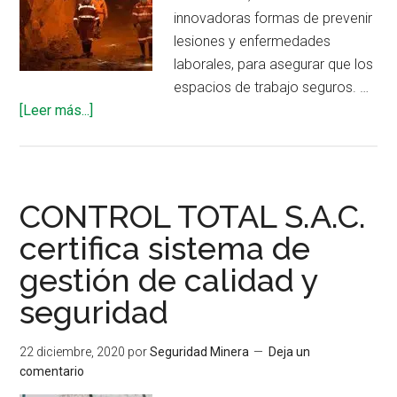
innovadoras formas de prevenir
lesiones y enfermedades
laborales, para asegurar que los
espacios de trabajo seguros. …
acerca
[Leer más...]
de
Programas
de
seguridad
CONTROL TOTAL S.A.C.
ONE
certifica sistema de
implementado
gestión de calidad y
en
Cerro
seguridad
Vanguardia
22 diciembre, 2020
por
Seguridad Minera
Deja un
comentario