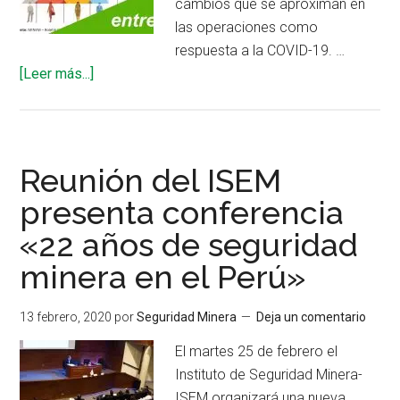
cambios que se aproximan en
las operaciones como
respuesta a la COVID-19. …
acerca
[Leer más...]
de
Impacto
de
la
Reunión del ISEM
pandemia
presenta conferencia
en
«22 años de seguridad
la
gestión
minera en el Perú»
minera
13 febrero, 2020
por
Seguridad Minera
Deja un comentario
El martes 25 de febrero el
Instituto de Seguridad Minera-
ISEM organizará una nueva