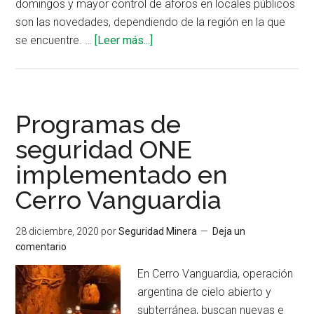
domingos y mayor control de aforos en locales públicos
son las novedades, dependiendo de la región en la que
acerca
se encuentre. …
[Leer más...]
de
¿Qué
impacto
tendrán
Programas de
nuevas
seguridad ONE
restricciones
implementado en
en
actividad
Cerro Vanguardia
minera?
28 diciembre, 2020
por
Seguridad Minera
Deja un
comentario
En Cerro Vanguardia, operación
argentina de cielo abierto y
subterránea, buscan nuevas e