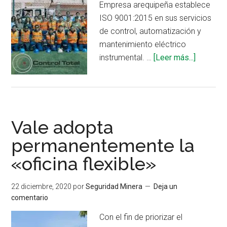
Empresa arequipeña establece
ISO 9001:2015 en sus servicios
de control, automatización y
mantenimiento eléctrico
acerca
instrumental. …
[Leer más...]
de
CONTRO
TOTAL
S.A.C.
Vale adopta
certifica
sistema
permanentemente la
de
«oficina flexible»
gestión
de
22 diciembre, 2020
por
Seguridad Minera
Deja un
calidad
comentario
y
segurida
Con el fin de priorizar el