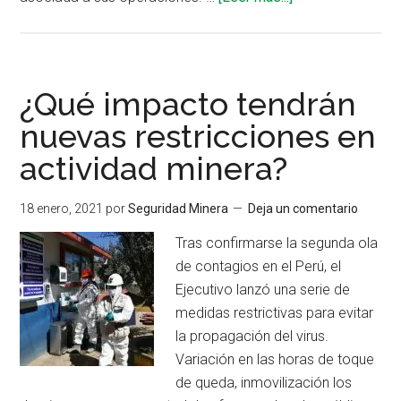
de
Guía
de
mejores
¿Qué impacto tendrán
prácticas
nuevas restricciones en
sanitarias
actividad minera?
en
sector
minero
18 enero, 2021
por
Seguridad Minera
Deja un comentario
mexicano
Tras confirmarse la segunda ola
de contagios en el Perú, el
Ejecutivo lanzó una serie de
medidas restrictivas para evitar
la propagación del virus.
Variación en las horas de toque
de queda, inmovilización los