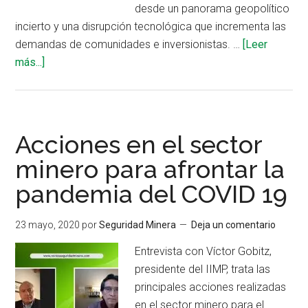
desde un panorama geopolítico
incierto y una disrupción tecnológica que incrementa las
demandas de comunidades e inversionistas. …
[Leer
acerca
más...]
de
Deloitte:
10
temas
Acciones en el sector
que
minero para afrontar la
transformarán
pandemia del COVID 19
el
futuro
de
23 mayo, 2020
por
Seguridad Minera
Deja un comentario
la
Entrevista con Víctor Gobitz,
minería
presidente del IIMP, trata las
principales acciones realizadas
en el sector minero para el