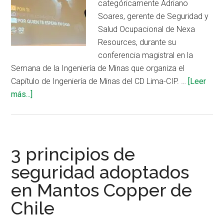
categóricamente Adriano
el
Soares, gerente de Seguridad y
Perú»
Salud Ocupacional de Nexa
Resources, durante su
conferencia magistral en la
Semana de la Ingeniería de Minas que organiza el
Capítulo de Ingeniería de Minas del CD Lima-CIP. …
[Leer
acerca
más...]
de
Estrategia
de
seguridad
3 principios de
en
seguridad adoptados
Nexa
en Mantos Copper de
Resources
y
Chile
2
casos