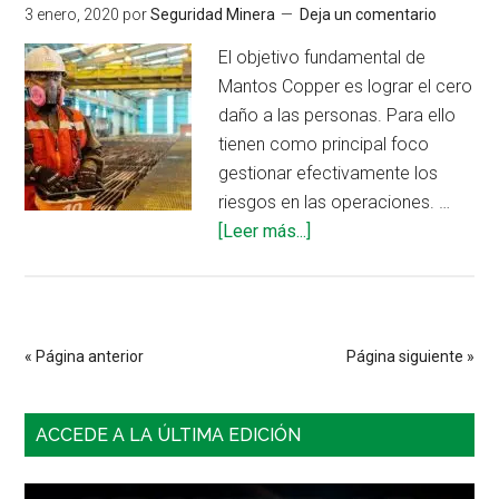
3 enero, 2020
por
Seguridad Minera
Deja un comentario
de
éxito
El objetivo fundamental de
Mantos Copper es lograr el cero
daño a las personas. Para ello
tienen como principal foco
gestionar efectivamente los
riesgos en las operaciones. …
acerca
[Leer más...]
de
3
principios
de
« Página anterior
Página siguiente »
seguridad
adoptados
Barra
en
ACCEDE A LA ÚLTIMA EDICIÓN
Mantos
lateral
Copper