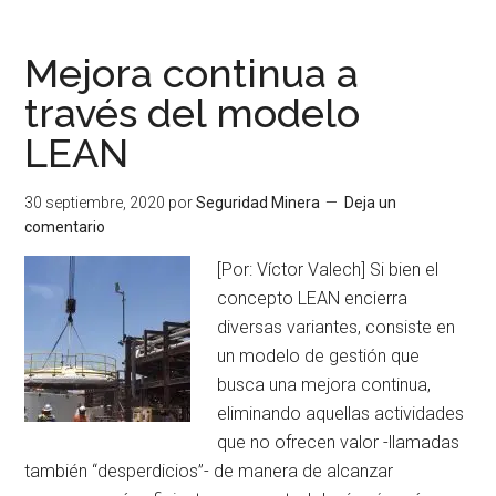
gestiona
Buenaventura
Mejora continua a
la
través del modelo
emergencia
LEAN
sanitaria?
30 septiembre, 2020
por
Seguridad Minera
Deja un
comentario
[Por: Víctor Valech] Si bien el
concepto LEAN encierra
diversas variantes, consiste en
un modelo de gestión que
busca una mejora continua,
eliminando aquellas actividades
que no ofrecen valor -llamadas
también “desperdicios”- de manera de alcanzar