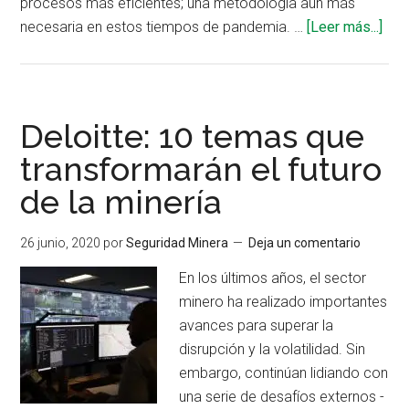
procesos más eficientes; una metodología aún más
ace
necesaria en estos tiempos de pandemia. …
[Leer más...]
de
Mej
cont
a
Deloitte: 10 temas que
trav
transformarán el futuro
del
de la minería
mod
LEA
26 junio, 2020
por
Seguridad Minera
Deja un comentario
En los últimos años, el sector
minero ha realizado importantes
avances para superar la
disrupción y la volatilidad. Sin
embargo, continúan lidiando con
una serie de desafíos externos -