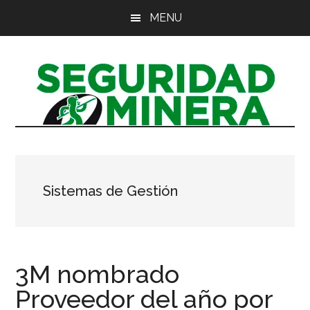
Saltar
Saltar
Saltar
MENU
al
a
al
contenido
la
pie
principal
barra
de
lateral
página
principal
Sistemas de Gestión
3M nombrado
Proveedor del año por