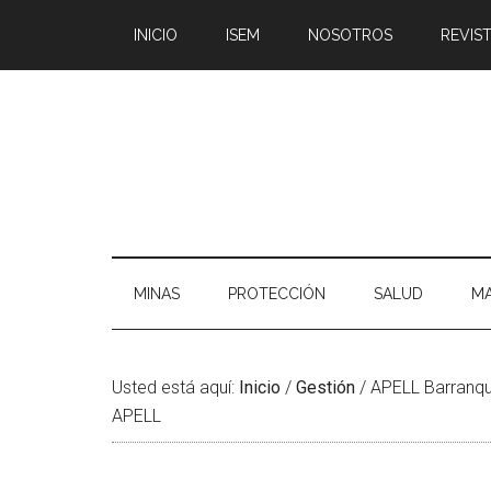
Saltar
Skip
Saltar
Saltar
INICIO
ISEM
NOSOTROS
REVIST
al
to
a
al
contenido
secondary
la
pie
principal
menu
barra
de
lateral
página
principal
MINAS
PROTECCIÓN
SALUD
MA
Usted está aquí:
Inicio
/
Gestión
/
APELL Barranqui
APELL