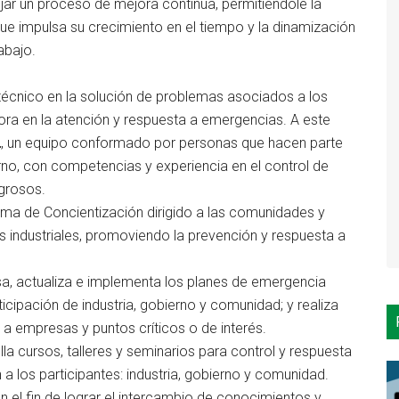
jar un proceso de mejora continua, permitiéndole la
ue impulsa su crecimiento en el tiempo y la dinamización
abajo.
técnico en la solución de problemas asociados a los
ora en la atención y respuesta a emergencias. A este
L
, un equipo conformado por personas que hacen parte
rno, con competencias y experiencia en el control de
grosos.
ama de Concientización dirigido a las comunidades y
s industriales, promoviendo la prevención y respuesta a
a, actualiza e implementa los planes de emergencia
ticipación de industria, gobierno y comunidad; y realiza
l a empresas y puntos críticos o de interés.
lla cursos, talleres y seminarios para control y respuesta
 los participantes: industria, gobierno y comunidad.
n el fin de lograr el intercambio de conocimientos y