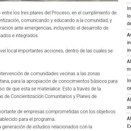
I
entre los tres pilares del Proceso, en el cumplimiento de
l
ientización, comunicando y educando a la comunidad, y
d
aración ante emergencias, incluyendo el desarrollo de
A
ados e integrados.
in
in
vel local importantes acciones, dentro de las cuales se
A
m
la intervención de comunidades vecinas a las zonas
I
litana, para la apropiación de conocimientos básicos para
c
o de que esta se materialice. Esto a través de la
s de Concientización Comunitarios y Planes de
A
s
mportante de empresas comprometidas con los objetivos
A
blecido para el programa.
E
a generación de estudios relacionados con la