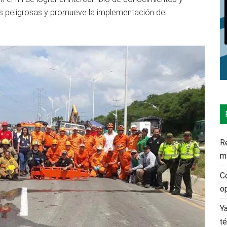
as peligrosas y promueve la implementación del
Re
m
C
o
Y
t