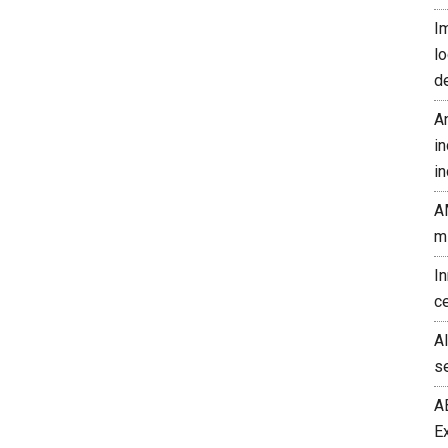
I
l
d
A
in
in
A
m
I
c
A
s
A
E