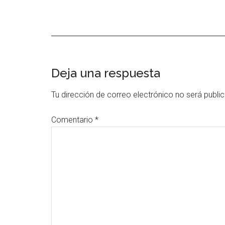
Interacciones
Deja una respuesta
con
Tu dirección de correo electrónico no será publi
los
Comentario
*
lectores