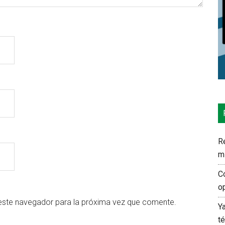
Re
m
C
o
este navegador para la próxima vez que comente.
Y
t