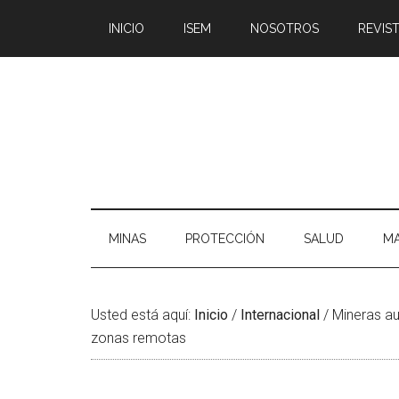
Saltar
Skip
Saltar
Saltar
INICIO
ISEM
NOSOTROS
REVIST
al
to
a
al
contenido
secondary
la
pie
principal
menu
barra
de
lateral
página
principal
MINAS
PROTECCIÓN
SALUD
MA
Usted está aquí:
Inicio
/
Internacional
/
Mineras au
zonas remotas