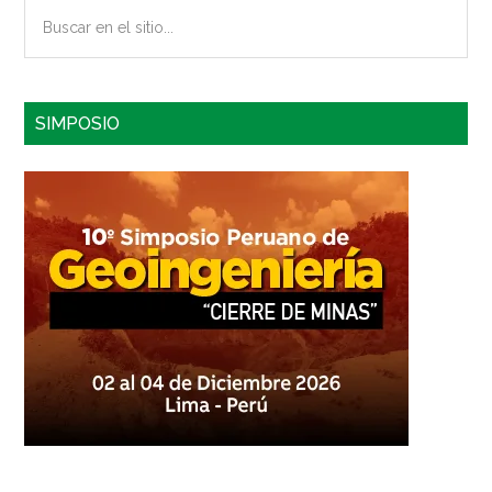
Buscar
en
el
sitio...
SIMPOSIO