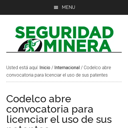
Saltar
Saltar
Saltar
MENU
al
a
al
contenido
la
pie
principal
barra
de
lateral
página
principal
Usted está aquí:
Inicio
/
Internacional
/
Codelco abre
convocatoria para licenciar el uso de sus patentes
Codelco abre
convocatoria para
licenciar el uso de sus