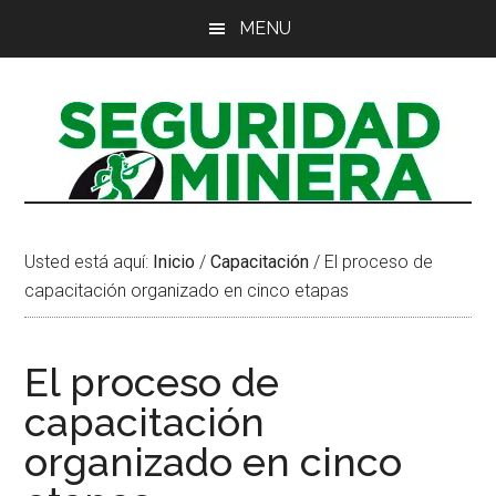
Saltar
Saltar
Saltar
MENU
al
a
al
contenido
la
pie
principal
barra
de
lateral
página
principal
Usted está aquí:
Inicio
/
Capacitación
/
El proceso de
capacitación organizado en cinco etapas
El proceso de
capacitación
organizado en cinco