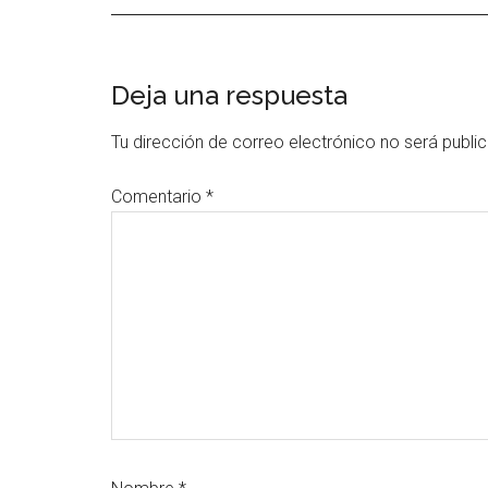
Interacciones
Deja una respuesta
con
Tu dirección de correo electrónico no será publi
los
Comentario
*
lectores