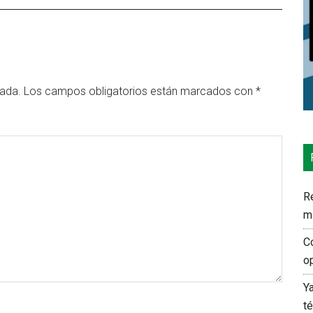
cada.
Los campos obligatorios están marcados con
*
Re
m
C
o
Y
t