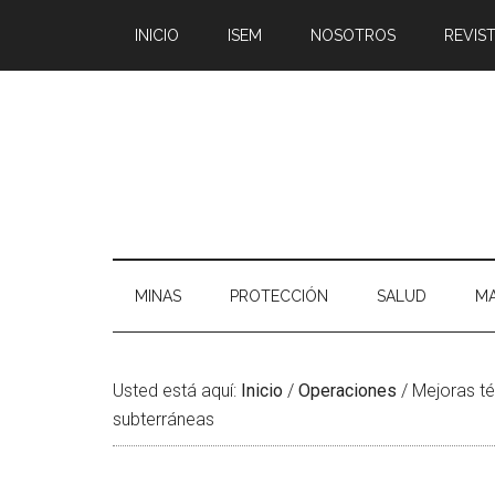
Saltar
Skip
Saltar
Saltar
INICIO
ISEM
NOSOTROS
REVIST
al
to
a
al
contenido
secondary
la
pie
principal
menu
barra
de
lateral
página
principal
MINAS
PROTECCIÓN
SALUD
MA
Usted está aquí:
Inicio
/
Operaciones
/
Mejoras té
subterráneas