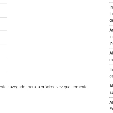
I
l
d
A
in
in
A
m
I
c
A
este navegador para la próxima vez que comente.
s
A
E