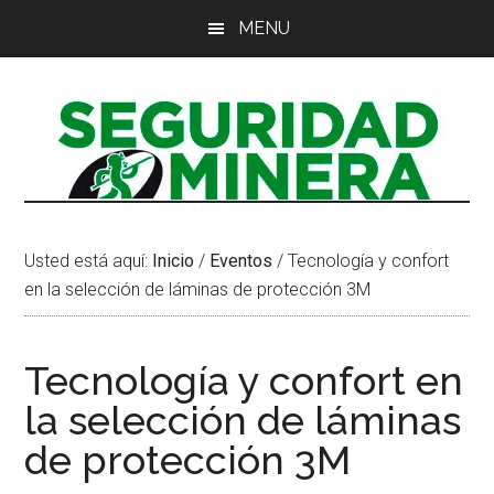
Saltar
Saltar
Saltar
MENU
al
a
al
contenido
la
pie
principal
barra
de
lateral
página
principal
Usted está aquí:
Inicio
/
Eventos
/
Tecnología y confort
en la selección de láminas de protección 3M
Tecnología y confort en
la selección de láminas
de protección 3M