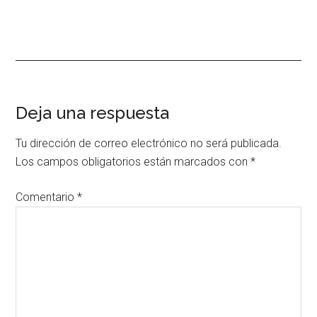
Interacciones
Deja una respuesta
con
Tu dirección de correo electrónico no será publicada.
los
Los campos obligatorios están marcados con
*
lectores
Comentario
*