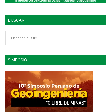
BUSCAR
Buscar
en
el
sitio...
SIMPOSIO