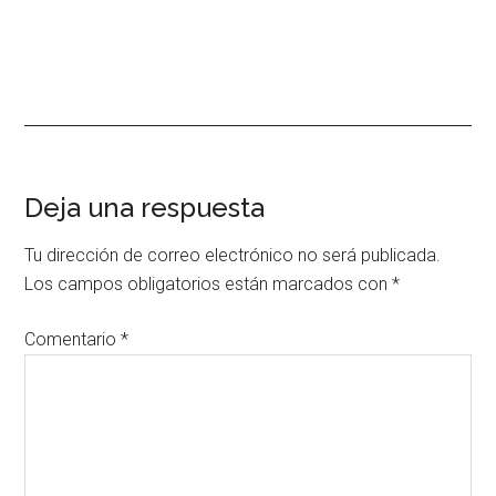
Interacciones
Deja una respuesta
con
Tu dirección de correo electrónico no será publicada.
los
Los campos obligatorios están marcados con
*
lectores
Comentario
*