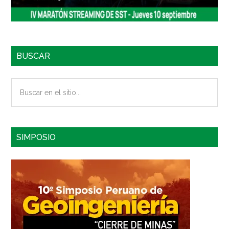
BUSCAR
Buscar
en
el
sitio...
SIMPOSIO