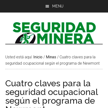
Saltar
Saltar
Saltar
MENU
al
a
al
contenido
la
pie
principal
barra
de
lateral
página
principal
Usted está aquí:
Inicio
/
Minas
/
Cuatro claves para la
seguridad ocupacional según el programa de Newmont
Cuatro claves para la
seguridad ocupacional
según el programa de