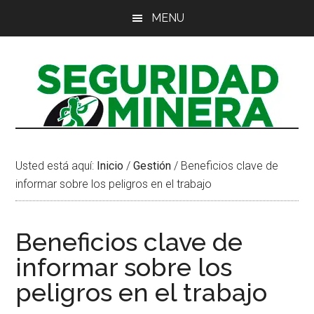
Saltar
Saltar
Saltar
MENU
al
a
al
contenido
la
pie
principal
barra
de
lateral
página
principal
Usted está aquí:
Inicio
/
Gestión
/
Beneficios clave de
informar sobre los peligros en el trabajo
Beneficios clave de
informar sobre los
peligros en el trabajo