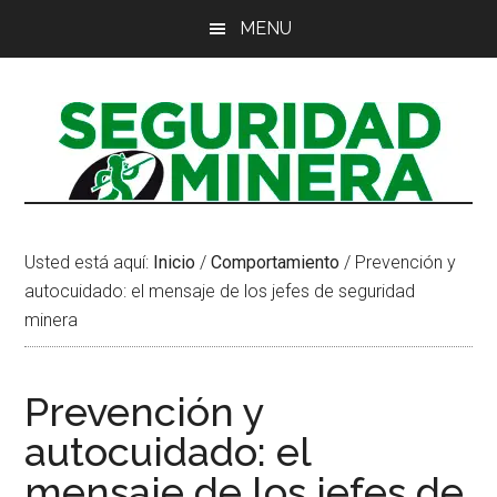
Saltar
Saltar
Saltar
MENU
al
a
al
contenido
la
pie
principal
barra
de
lateral
página
principal
Usted está aquí:
Inicio
/
Comportamiento
/
Prevención y
autocuidado: el mensaje de los jefes de seguridad
minera
Prevención y
autocuidado: el
mensaje de los jefes de