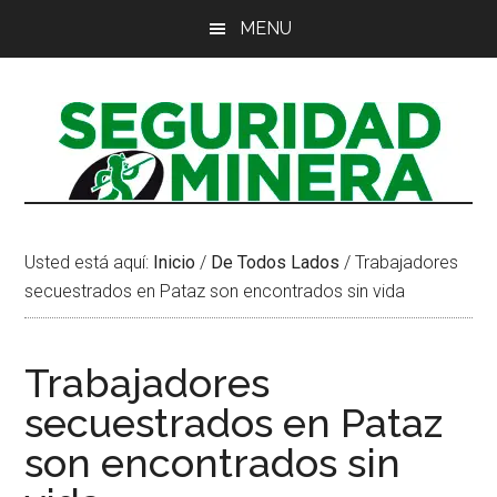
Saltar
Saltar
Saltar
MENU
al
a
al
contenido
la
pie
principal
barra
de
lateral
página
principal
Usted está aquí:
Inicio
/
De Todos Lados
/
Trabajadores
secuestrados en Pataz son encontrados sin vida
Trabajadores
secuestrados en Pataz
son encontrados sin