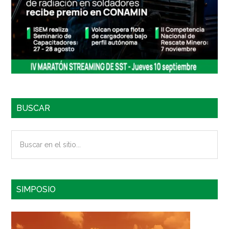
BUSCAR
Buscar
en
el
sitio...
SIMPOSIO