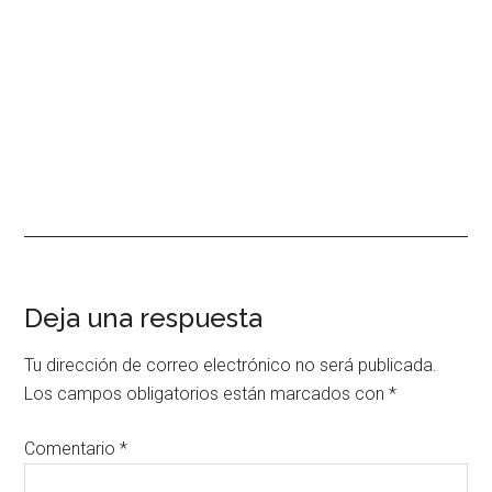
Interacciones
Deja una respuesta
con
Tu dirección de correo electrónico no será publicada.
los
Los campos obligatorios están marcados con
*
lectores
Comentario
*