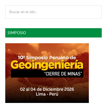
Buscar
en
el
sitio...
SIMPOSIO