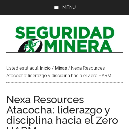
Saltar
Saltar
Saltar
MENU
al
a
al
contenido
la
pie
principal
barra
de
lateral
página
principal
Usted está aquí:
Inicio
/
Minas
/
Nexa Resources
Atacocha: liderazgo y disciplina hacia el Zero HARM
Nexa Resources
Atacocha: liderazgo y
disciplina hacia el Zero