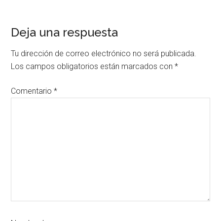
Interacciones
Deja una respuesta
con
Tu dirección de correo electrónico no será publicada.
los
Los campos obligatorios están marcados con
*
lectores
Comentario
*