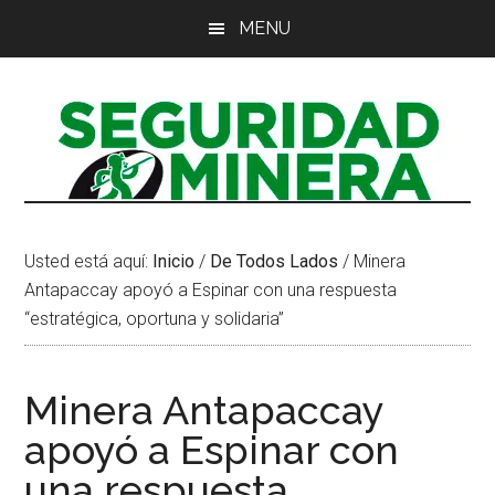
Saltar
Saltar
Saltar
MENU
al
a
al
contenido
la
pie
principal
barra
de
lateral
página
principal
Usted está aquí:
Inicio
/
De Todos Lados
/
Minera
Antapaccay apoyó a Espinar con una respuesta
“estratégica, oportuna y solidaria”
Minera Antapaccay
apoyó a Espinar con
una respuesta