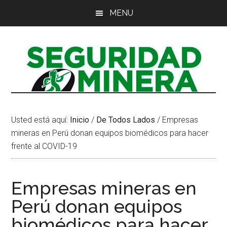
Saltar
Saltar
Saltar
MENU
al
a
al
contenido
la
pie
principal
barra
de
lateral
página
principal
Usted está aquí:
Inicio
/
De Todos Lados
/
Empresas
mineras en Perú donan equipos biomédicos para hacer
frente al COVID-19
Empresas mineras en
Perú donan equipos
biomédicos para hacer