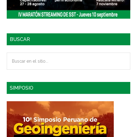
BUSCAR
Buscar
en
el
sitio...
SIMPOSIO