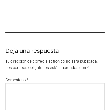
Interacciones
Deja una respuesta
con
Tu dirección de correo electrónico no será publicada.
los
Los campos obligatorios están marcados con
*
lectores
Comentario
*