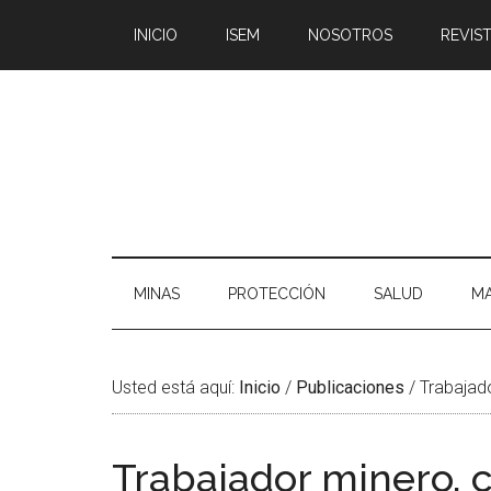
Saltar
Skip
Saltar
Saltar
INICIO
ISEM
NOSOTROS
REVIST
al
to
a
al
contenido
secondary
la
pie
principal
menu
barra
de
lateral
página
principal
MINAS
PROTECCIÓN
SALUD
MA
Usted está aquí:
Inicio
/
Publicaciones
/
Trabajado
Trabajador minero, c