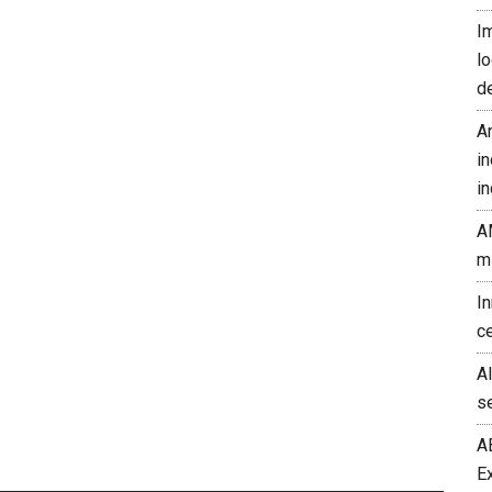
I
l
d
A
in
in
A
m
I
c
A
s
A
E