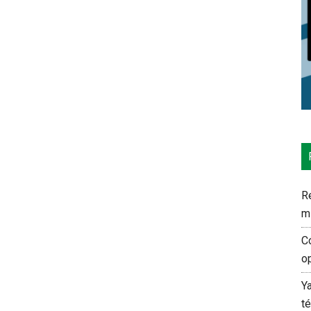
Re
m
C
o
Y
t