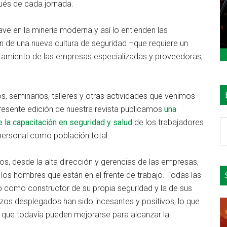
ués de cada jornada.
ave en la minería moderna y así lo entienden las
n de una nueva cultura de seguridad –que requiere un
lucramiento de las empresas especializadas y proveedoras,
, seminarios, talleres y otras actividades que venimos
presente edición de nuestra revista publicamos
una
 la capacitación en seguridad y salud
de los trabajadores
B
personal como población total.
e
el
s, desde la alta dirección y gerencias de las empresas,
si
a los hombres que están en el frente de trabajo. Todas las
o como constructor de su propia seguridad y la de sus
zos desplegados han sido incesantes y positivos, lo que
s que todavía pueden mejorarse para alcanzar la