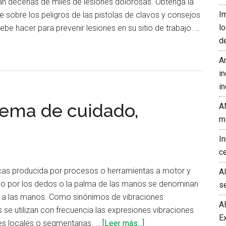
n decenas de miles de lesiones dolorosas. Obtenga la
I
 sobre los peligros de las pistolas de clavos y consejos
l
ebe hacer para prevenir lesiones en su sitio de trabajo. …
d
A
in
in
tema de cuidado,
A
m
I
c
cas producida por procesos o herramientas a motor y
A
po por los dedos o la palma de las manos se denominan
s
s a las manos. Como sinónimos de vibraciones
A
 se utilizan con frecuencia las expresiones vibraciones
E
acerca
es locales o segmentarias. …
[Leer más...]