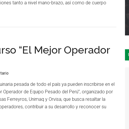
aciones tanto a nivel mano-brazo, así como de cuerpo
erca
ntificación
oración
rso “El Mejor Operador
esgos
tario
posición
naria pesada de todo el país ya pueden inscribirse en el
or Operador de Equipo Pesado del Perú”, organizado por
braciones
as Ferreyros, Unimaq y Orvisa, que busca resaltar la
operadores, contribuir a su desarrollo y reconocer su
erca
nzan