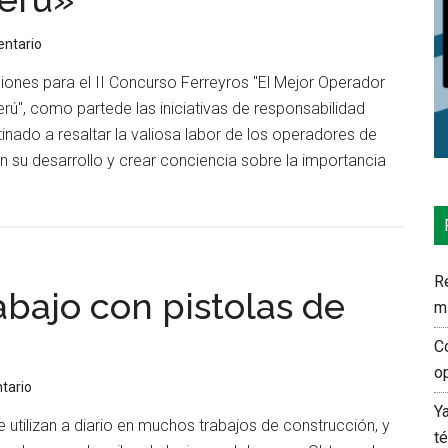
iesgo
entario
iones para el II Concurso Ferreyros "El Mejor Operador
ú", como partede las iniciativas de responsabilidad
tinado a resaltar la valiosa labor de los operadores de
on su desarrollo y crear conciencia sobre la importancia
Re
abajo con pistolas de
m
C
o
tario
Y
e utilizan a diario en muchos trabajos de construcción, y
t