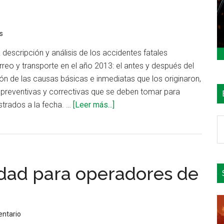
s
descripción y análisis de los accidentes fatales
rreo y transporte en el año 2013: el antes y después del
ón de las causas básicas e inmediatas que los originaron,
preventivas y correctivas que se deben tomar para
acerca
istrados a la fecha. …
[Leer más...]
de
B
Tres
e
casos
el
de
si
idad para operadores de
accidente
durante
el
acarreo
entario
y