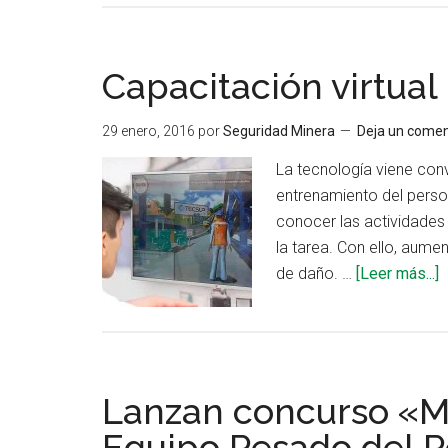
te
Co
Capacitación virtual
“El
Me
Op
29 enero, 2016
por
Seguridad Minera
Deja un comen
de
La tecnología viene con
Eq
entrenamiento del person
Pe
conocer las actividades
la tarea. Con ello, aumen
a
de daño. …
[Leer más...]
d
C
v
p
Lanzan concurso «M
t
d
Equipo Pesado del 