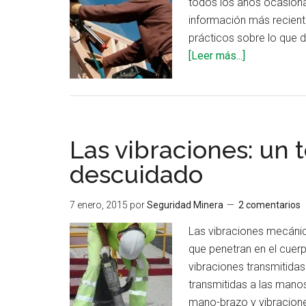
todos los años ocasiona
información más reciente
prácticos sobre lo que d
acerca
[Leer más...]
de
Seguridad
para
el
Las vibraciones: un 
trabajo
con
descuidado
pistolas
de
7 enero, 2015
por
Seguridad Minera
2 comentarios
clavos
Las vibraciones mecáni
que penetran en el cuer
vibraciones transmitida
transmitidas a las manos
mano-brazo y vibracion