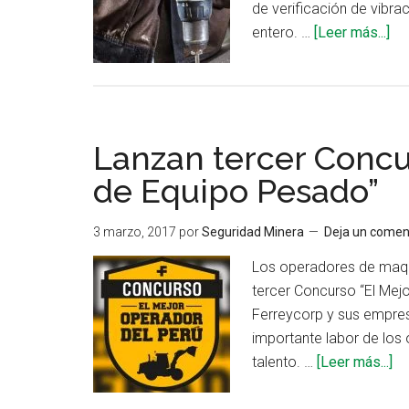
de verificación de vibr
ac
entero. …
[Leer más...]
de
Ide
y
val
Lanzan tercer Concu
de
ri
de Equipo Pesado”
en
la
3 marzo, 2017
por
Seguridad Minera
Deja un comen
ex
Los operadores de maqui
a
tercer Concurso “El Mej
vi
Ferreycorp y sus empres
importante labor de los 
ac
talento. …
[Leer más...]
de
La