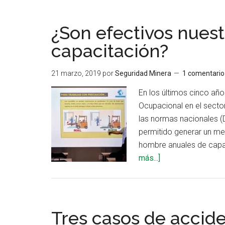
¿Son efectivos nues
capacitación?
21 marzo, 2019
por
Seguridad Minera
1 comentario
En los últimos cinco año
Ocupacional en el secto
las normas nacionales (
permitido generar un me
hombre anuales de capac
acerca
más...]
de
¿Son
efectivos
nuestros
Tres casos de accide
programas