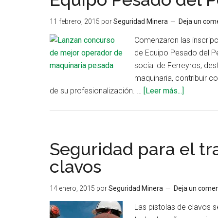
r
11 febrero, 2015
por
Seguridad Minera
Deja un com
Comenzaron las inscripc
de Equipo Pesado del Per
social de Ferreyros, des
maquinaria, contribuir c
acerca
de su profesionalización. …
[Leer más...]
de
Lanzan
concurso
«Mejor
Seguridad para el tr
Operador
clavos
de
Equipo
14 enero, 2015
por
Seguridad Minera
Deja un comen
Pesado
del
Las pistolas de clavos s
Perú»