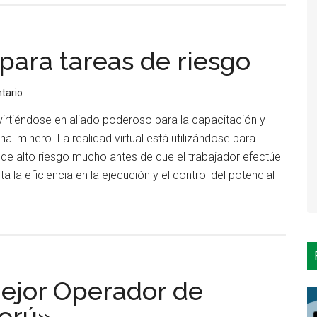
rcer
ncurso
 para tareas de riesgo
jor
erador
tario
virtiéndose en aliado poderoso para la capacitación y
uipo
al minero. La realidad virtual está utilizándose para
sado”
 de alto riesgo mucho antes de que el trabajador efectúe
ta la eficiencia en la ejecución y el control del potencial
cerca
e
apacitación
irtual
ara
ejor Operador de
areas
e
Perú»