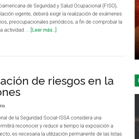
oamericana de Seguridad y Salud Ocupacional (FISO),
transporte
slación vigente, deberá exigir la realización de exámenes
ios, preocupacionales periódicos, a fin de comprobar la
acerca
ha actividad. …
[Leer más...]
de
Requisitos
de
seguridad
para
ración de riesgos en la
operadores
de
ones
equipos
móviles
rio
onal de la Seguridad Social-ISSA considera una
rmitirá reconocer y reducir a tiempo la exposición a
ecto, es necesaria la utilización permanente de las listas