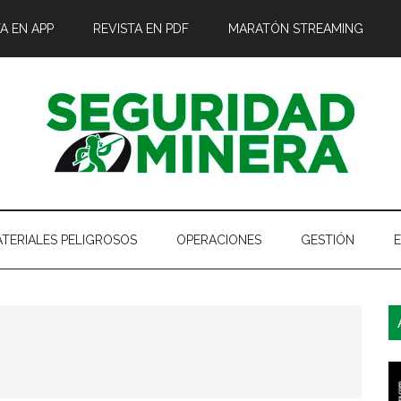
A EN APP
REVISTA EN PDF
MARATÓN STREAMING
TERIALES PELIGROSOS
OPERACIONES
GESTIÓN
B
l
p