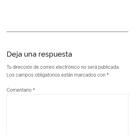
Interacciones
Deja una respuesta
con
Tu dirección de correo electrónico no será publicada.
los
Los campos obligatorios están marcados con
*
lectores
Comentario
*