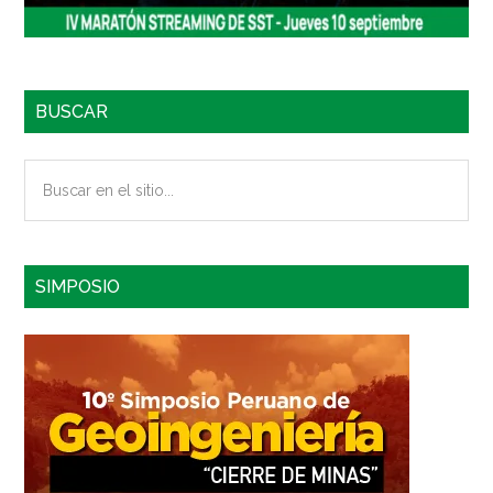
BUSCAR
Buscar
en
el
sitio...
SIMPOSIO