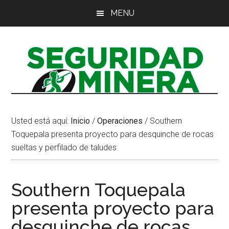
Saltar
Saltar
Saltar
MENU
al
a
al
contenido
la
pie
principal
barra
de
lateral
página
principal
Usted está aquí:
Inicio
/
Operaciones
/
Southern
Toquepala presenta proyecto para desquinche de rocas
sueltas y perfilado de taludes
Southern Toquepala
presenta proyecto para
desquinche de rocas