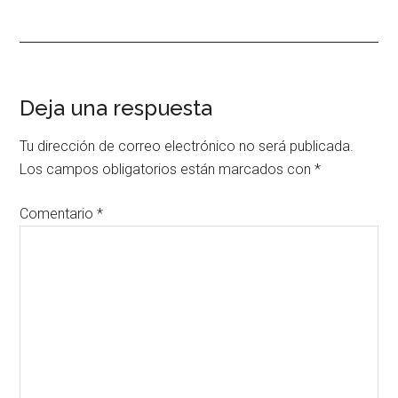
Interacciones
Deja una respuesta
con
Tu dirección de correo electrónico no será publicada.
los
Los campos obligatorios están marcados con
*
lectores
Comentario
*