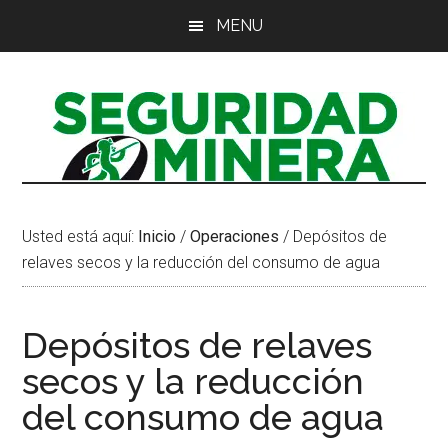
Saltar
Saltar
Saltar
MENU
al
a
al
contenido
la
pie
principal
barra
de
lateral
página
principal
Usted está aquí:
Inicio
/
Operaciones
/
Depósitos de
relaves secos y la reducción del consumo de agua
Depósitos de relaves
secos y la reducción
del consumo de agua