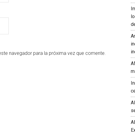
I
l
d
A
in
in
este navegador para la próxima vez que comente.
A
m
I
c
A
s
A
E