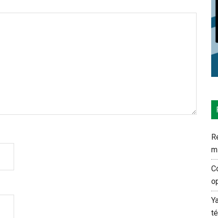
Re
m
C
o
Y
t