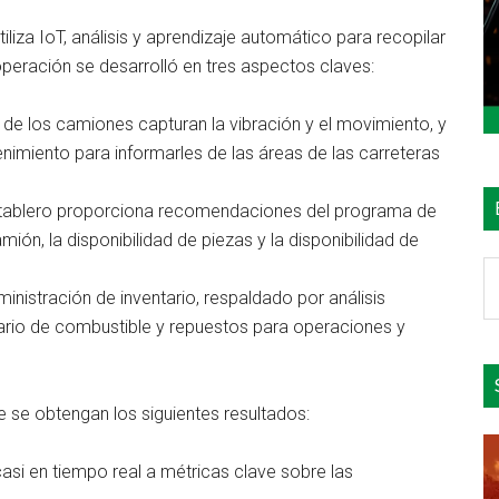
liza IoT, análisis y aprendizaje automático para recopilar
operación se desarrolló en tres aspectos claves:
de los camiones capturan la vibración y el movimiento, y
nimiento para informarles de las áreas de las carreteras
tablero proporciona recomendaciones del programa de
ón, la disponibilidad de piezas y la disponibilidad de
B
nistración de inventario, respaldado por análisis
e
ntario de combustible y repuestos para operaciones y
el
si
 se obtengan los siguientes resultados:
si en tiempo real a métricas clave sobre las