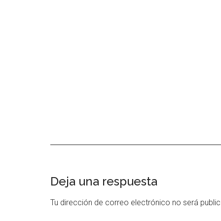
Interacciones
Deja una respuesta
con
Tu dirección de correo electrónico no será publi
los