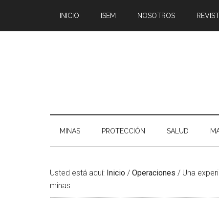
Saltar
Skip
Saltar
Saltar
INICIO
ISEM
NOSOTROS
REVIST
al
to
a
al
contenido
secondary
la
pie
principal
menu
barra
de
lateral
página
principal
MINAS
PROTECCIÓN
SALUD
MA
Usted está aquí:
Inicio
/
Operaciones
/
Una experi
minas