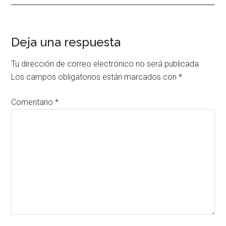
Interacciones
Deja una respuesta
con
Tu dirección de correo electrónico no será publicada.
los
Los campos obligatorios están marcados con
*
lectores
Comentario
*