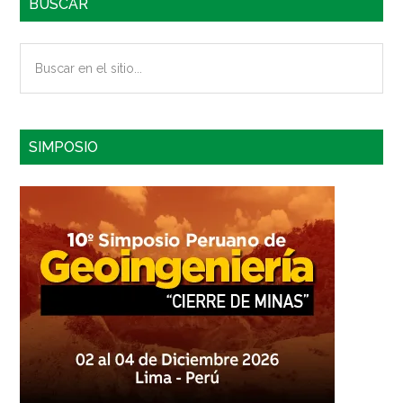
BUSCAR
Buscar
en
el
sitio...
SIMPOSIO