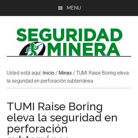
Saltar
Saltar
Saltar
MENU
al
a
al
contenido
la
pie
principal
barra
de
lateral
página
principal
Usted está aquí:
Inicio
/
Minas
/
TUMI Raise Boring eleva
la seguridad en perforación subterránea
TUMI Raise Boring
eleva la seguridad en
perforación