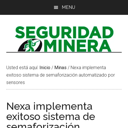
Saltar
Saltar
Saltar
MENU
al
a
al
contenido
la
pie
principal
barra
de
lateral
página
principal
Usted está aquí:
Inicio
/
Minas
/
Nexa implementa
exitoso sistema de semaforización automatizado por
sensores
Nexa implementa
exitoso sistema de
semaforización