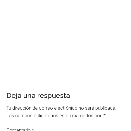
Interacciones
Deja una respuesta
con
Tu dirección de correo electrónico no será publicada.
los
Los campos obligatorios están marcados con
*
lectores
Comentario
*