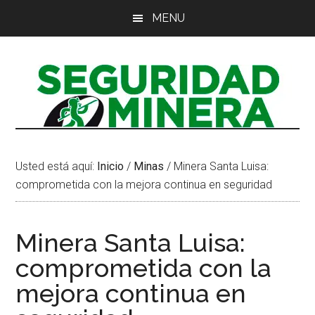
Saltar
Saltar
Saltar
MENU
al
a
al
contenido
la
pie
principal
barra
de
lateral
página
principal
Usted está aquí:
Inicio
/
Minas
/
Minera Santa Luisa:
comprometida con la mejora continua en seguridad
Minera Santa Luisa:
comprometida con la
mejora continua en