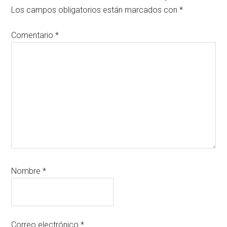
los
Los campos obligatorios están marcados con
*
lectores
Comentario
*
Nombre
*
Correo electrónico
*