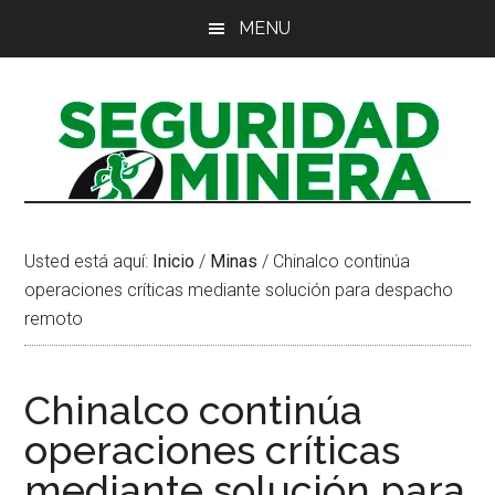
Saltar
Saltar
Saltar
MENU
al
a
al
contenido
la
pie
principal
barra
de
lateral
página
principal
Usted está aquí:
Inicio
/
Minas
/
Chinalco continúa
operaciones críticas mediante solución para despacho
remoto
Chinalco continúa
operaciones críticas
mediante solución para