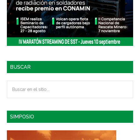
BUSCAR
Buscar
en
el
sitio...
SIMPOSIO