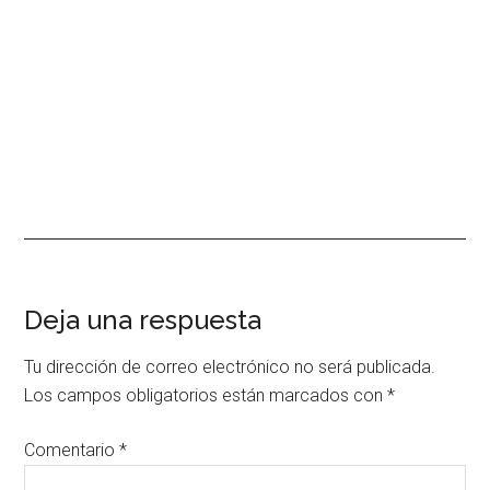
Interacciones
Deja una respuesta
con
Tu dirección de correo electrónico no será publicada.
los
Los campos obligatorios están marcados con
*
lectores
Comentario
*