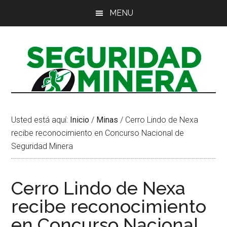
Saltar
Saltar
Saltar
MENU
al
a
al
contenido
la
pie
principal
barra
de
lateral
página
principal
Usted está aquí:
Inicio
/
Minas
/
Cerro Lindo de Nexa
recibe reconocimiento en Concurso Nacional de
Seguridad Minera
Cerro Lindo de Nexa
recibe reconocimiento
en Concurso Nacional