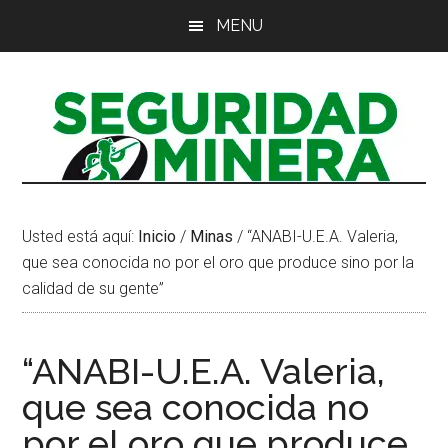
Saltar
Saltar
Saltar
MENU
al
a
al
contenido
la
pie
principal
barra
de
lateral
página
principal
Usted está aquí:
Inicio
/
Minas
/
“ANABI-U.E.A. Valeria,
que sea conocida no por el oro que produce sino por la
calidad de su gente”
“ANABI-U.E.A. Valeria,
que sea conocida no
por el oro que produce