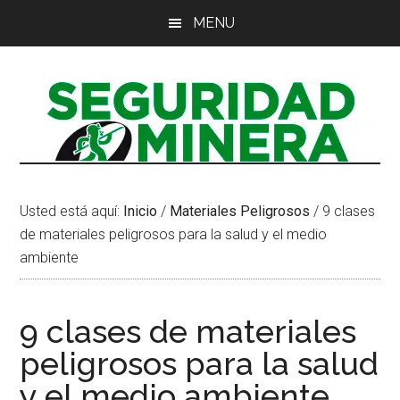
Saltar
Saltar
Saltar
MENU
al
a
al
contenido
la
pie
principal
barra
de
lateral
página
principal
Usted está aquí:
Inicio
/
Materiales Peligrosos
/
9 clases
de materiales peligrosos para la salud y el medio
ambiente
9 clases de materiales
peligrosos para la salud
y el medio ambiente