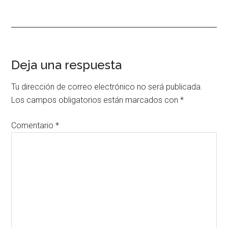
Interacciones
Deja una respuesta
con
Tu dirección de correo electrónico no será publicada.
los
Los campos obligatorios están marcados con
*
lectores
Comentario
*