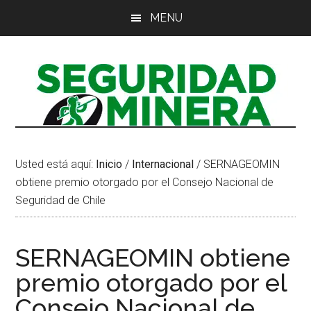
Saltar
Saltar
Saltar
MENU
al
a
al
contenido
la
pie
principal
barra
de
lateral
página
principal
Usted está aquí:
Inicio
/
Internacional
/
SERNAGEOMIN
obtiene premio otorgado por el Consejo Nacional de
Seguridad de Chile
SERNAGEOMIN obtiene
premio otorgado por el
Consejo Nacional de