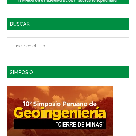
BUSCAR
Buscar
en
el
sitio...
SIMPOSIO