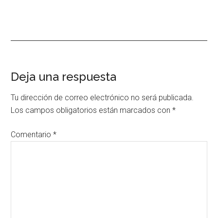
Interacciones
Deja una respuesta
con
Tu dirección de correo electrónico no será publicada.
los
Los campos obligatorios están marcados con
*
lectores
Comentario
*