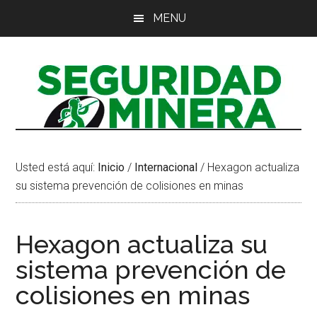
Saltar
Saltar
Saltar
MENU
al
a
al
contenido
la
pie
principal
barra
de
lateral
página
principal
Usted está aquí:
Inicio
/
Internacional
/
Hexagon actualiza
su sistema prevención de colisiones en minas
Hexagon actualiza su
sistema prevención de
colisiones en minas