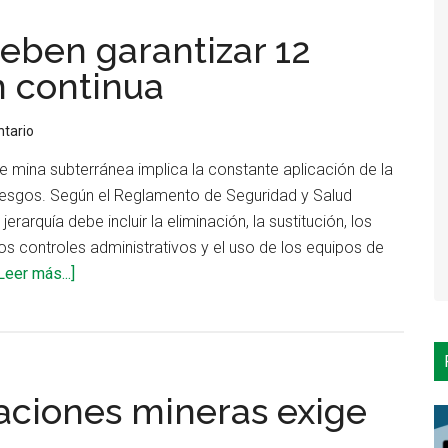
debe
eben garantizar 12
considerar
para
n continua
una
iluminación
tario
apropiada
de mina subterránea implica la constante aplicación de la
en
 riesgos. Según el Reglamento de Seguridad y Salud
instalaciones
erarquía debe incluir la eliminación, la sustitución, los
industriales?
los controles administrativos y el uso de los equipos de
acerca
Leer más...]
de
Lámparas
mineras
deben
aciones mineras exige
garantizar
12