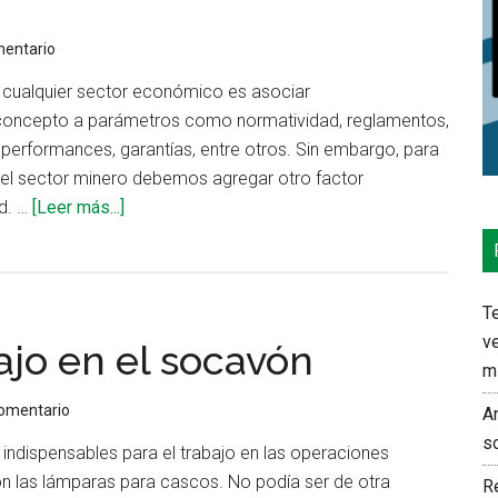
horas
de
mentario
iluminación
n cualquier sector económico es asociar
continua
 concepto a parámetros como normatividad, reglamentos,
, performances, garantías, entre otros. Sin embargo, para
n el sector minero debemos agregar otro factor
acerca
ad. …
[Leer más...]
de
Iluminación
en
Te
operaciones
ve
ajo en el socavón
mineras
m
exige
seguridad
comentario
An
s
indispensables para el trabajo en las operaciones
n las lámparas para cascos. No podía ser de otra
Re