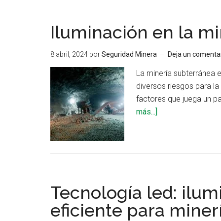
Iluminación en la m
8 abril, 2024
por
Seguridad Minera
Deja un comenta
La minería subterránea 
diversos riesgos para la
factores que juega un pa
acerca
más...]
de
Iluminación
en
la
minería
Tecnología led: ilum
subterránea
eficiente para miner