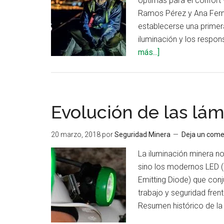
óptimas para el confort 
Ramos Pérez y Ana Ferná
establecerse una primer
iluminación y los respon
acerca
más...]
de
Iluminación:
condiciones
necesarias
Evolución de las lá
para
el
20 marzo, 2018
por
Seguridad Minera
Deja un come
confort
La iluminación minera n
visual
sino los modernos LED (
Emitting Diode) que conj
trabajo y seguridad fren
Resumen histórico de la