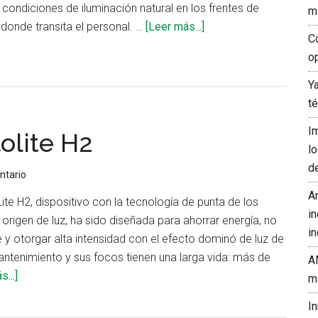
condiciones de iluminación natural en los frentes de
m
acerca
s donde transita el personal. …
[Leer más...]
C
de
o
Iluminación
del
Y
trabajo
t
en
I
olite H2
el
l
socavón
d
ntario
A
te H2, dispositivo con la tecnología de punta de los
in
rigen de luz, ha sido diseñada para ahorrar energía, no
in
y otorgar alta intensidad con el efecto dominó de luz de
antenimiento y sus focos tienen una larga vida: más de
A
acerca
...]
m
de
I
Lámpara