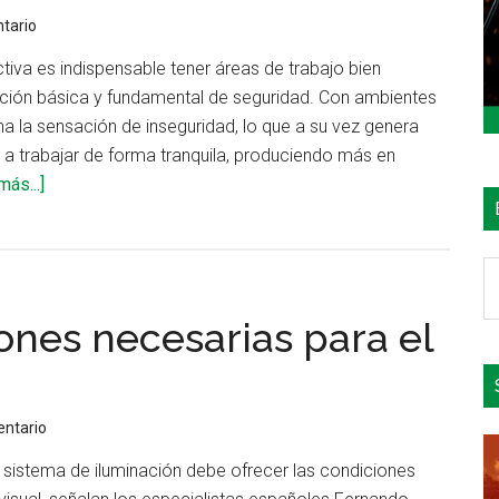
tario
tiva es indispensable tener áreas de trabajo bien
ición básica y fundamental de seguridad. Con ambientes
ina la sensación de inseguridad, lo que a su vez genera
 a trabajar de forma tranquila, produciendo más en
acerca
más...]
de
Tecnología
led:
B
iluminación
e
ones necesarias para el
más
el
confiable
si
y
eficiente
entario
para
n sistema de iluminación debe ofrecer las condiciones
minería