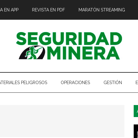
A EN APP
REVISTA EN PDF
MARATÓN STREAMING
TERIALES PELIGROSOS
OPERACIONES
GESTIÓN
B
l
p