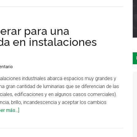
Evolución
de
las
erar para una
lámparas
de
da en instalaciones
seguridad
entario
stalaciones industriales abarca espacios muy grandes y
a gran cantidad de luminarias que se diferencian de las
ciales, edificaciones y en algunos casos comerciales).
cia, brillo, incandescencia y aceptar los cambios
acerca
er más...]
de
¿Qué
se