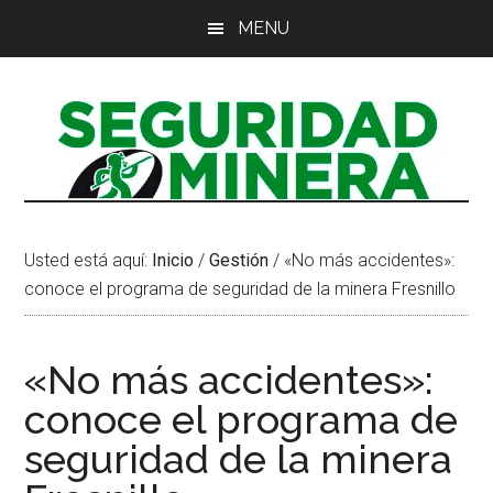
Saltar
Saltar
Saltar
MENU
al
a
al
contenido
la
pie
principal
barra
de
lateral
página
principal
Usted está aquí:
Inicio
/
Gestión
/
«No más accidentes»:
conoce el programa de seguridad de la minera Fresnillo
«No más accidentes»:
conoce el programa de
seguridad de la minera