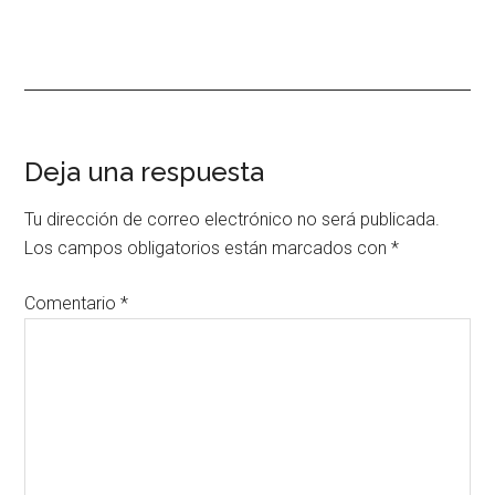
Interacciones
Deja una respuesta
con
Tu dirección de correo electrónico no será publicada.
los
Los campos obligatorios están marcados con
*
lectores
Comentario
*