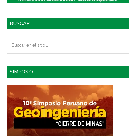
BUSCAR
Buscar
en
el
sitio...
SIMPOSIO