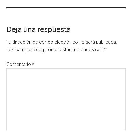
Interacciones
Deja una respuesta
con
Tu dirección de correo electrónico no será publicada.
los
Los campos obligatorios están marcados con
*
lectores
Comentario
*