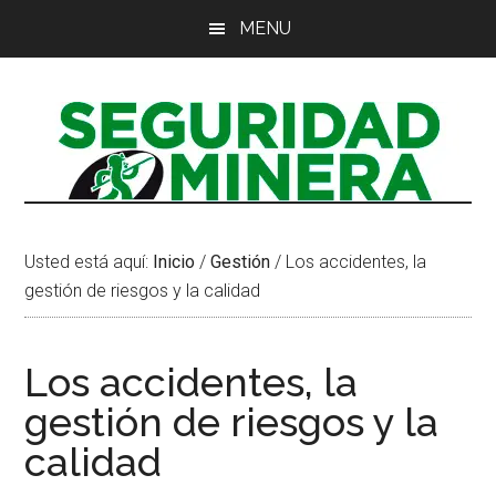
Saltar
Saltar
Saltar
MENU
al
a
al
contenido
la
pie
principal
barra
de
lateral
página
principal
Usted está aquí:
Inicio
/
Gestión
/
Los accidentes, la
gestión de riesgos y la calidad
Los accidentes, la
gestión de riesgos y la
calidad