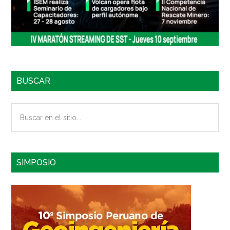
BUSCAR
Buscar
en
el
sitio...
SIMPOSIO