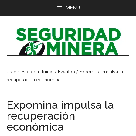
Saltar
Saltar
Saltar
MENU
al
a
al
contenido
la
pie
principal
barra
de
lateral
página
principal
Usted está aquí:
Inicio
/
Eventos
/
Expomina impulsa la
recuperación económica
Expomina impulsa la
recuperación
económica