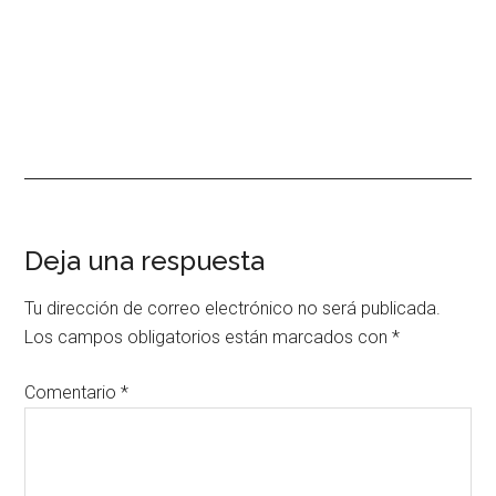
Interacciones
Deja una respuesta
con
Tu dirección de correo electrónico no será publicada.
los
Los campos obligatorios están marcados con
*
lectores
Comentario
*