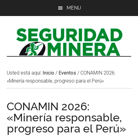
Saltar
Saltar
Saltar
MENU
al
a
al
contenido
la
pie
principal
barra
de
lateral
página
principal
Usted está aquí:
Inicio
/
Eventos
/
CONAMIN 2026:
«Minería responsable, progreso para el Perú»
CONAMIN 2026:
«Minería responsable,
progreso para el Perú»