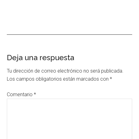
Interacciones
Deja una respuesta
con
Tu dirección de correo electrónico no será publicada.
los
Los campos obligatorios están marcados con
*
lectores
Comentario
*