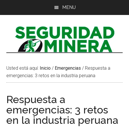
Saltar
Saltar
Saltar
MENU
al
a
al
contenido
la
pie
principal
barra
de
lateral
página
principal
Usted está aquí:
Inicio
/
Emergencias
/
Respuesta a
emergencias: 3 retos en la industria peruana
Respuesta a
emergencias: 3 retos
en la industria peruana