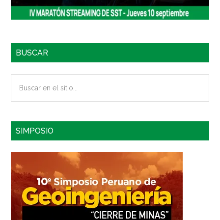
BUSCAR
Buscar
en
el
sitio...
SIMPOSIO