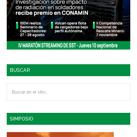
BUSCAR
Buscar
en
el
sitio...
SIMPOSIO