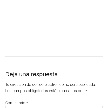
Interacciones
Deja una respuesta
con
Tu dirección de correo electrónico no será publicada.
los
Los campos obligatorios están marcados con
*
lectores
Comentario
*