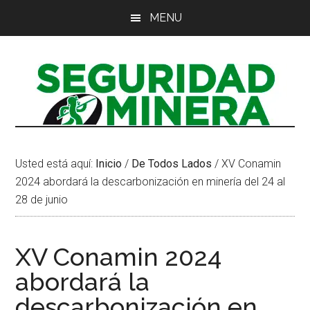
Saltar
Saltar
Saltar
MENU
al
a
al
contenido
la
pie
principal
barra
de
lateral
página
principal
Usted está aquí:
Inicio
/
De Todos Lados
/
XV Conamin
2024 abordará la descarbonización en minería del 24 al
28 de junio
XV Conamin 2024
abordará la
descarbonización en