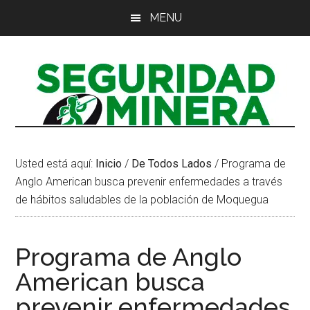
Saltar
Saltar
Saltar
MENU
al
a
al
contenido
la
pie
principal
barra
de
lateral
página
principal
Usted está aquí:
Inicio
/
De Todos Lados
/
Programa de
Anglo American busca prevenir enfermedades a través
de hábitos saludables de la población de Moquegua
Programa de Anglo
American busca
prevenir enfermedades