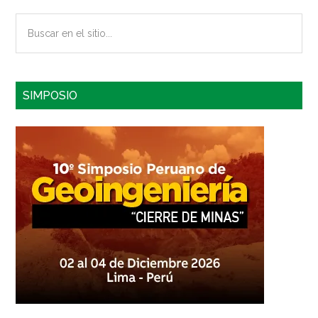
Buscar
en
el
sitio...
SIMPOSIO