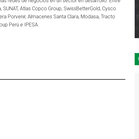
as redes de negocios en un sector en desarrollo. Entre
a, SUNAT, Atlas Copco Group, SwissBetterGold, Cysco
era Porvenir, Almacenes Santa Clara, Modasa, Tracto
oup Perú e IPESA.