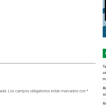
Te
ve
m
An
cada.
Los campos obligatorios están marcados con
*
s
Re