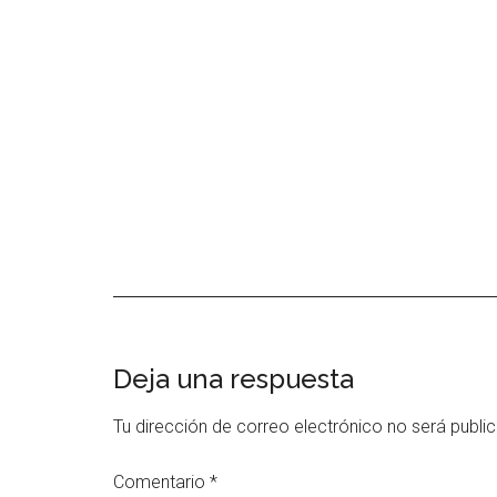
Interacciones
Deja una respuesta
con
Tu dirección de correo electrónico no será publi
los
Comentario
*