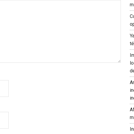
m
C
o
Y
t
I
l
d
A
in
in
A
m
I