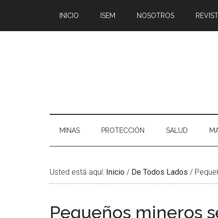
Saltar
Skip
Saltar
Saltar
INICIO
ISEM
NOSOTROS
REVIST
al
to
a
al
contenido
secondary
la
pie
principal
menu
barra
de
lateral
página
principal
MINAS
PROTECCIÓN
SALUD
MA
Usted está aquí:
Inicio
/
De Todos Lados
/
Pequeñ
Pequeños mineros s