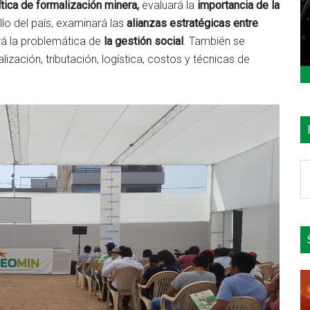
ítica de formalización minera,
evaluará la
importancia de la
llo del país, examinará las
alianzas estratégicas entre
rá la problemática de
la gestión social
. También se
zación, tributación, logística, costos y técnicas de
B
e
el
si