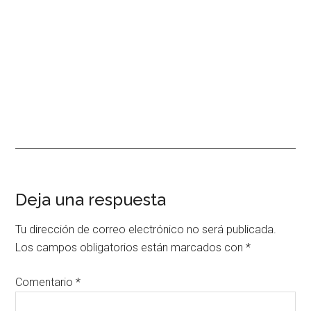
Interacciones
Deja una respuesta
con
Tu dirección de correo electrónico no será publicada.
los
Los campos obligatorios están marcados con
*
lectores
Comentario
*