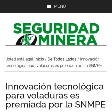
Saltar
Saltar
Saltar
MENU
al
a
al
contenido
la
pie
principal
barra
de
lateral
página
principal
Usted está aquí:
Inicio
/
De Todos Lados
/
Innovación
tecnológica para voladuras es premiada por la SNMPE
Innovación tecnológica
para voladuras es
premiada por la SNMPE