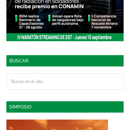
BUSCAR
Buscar
en
el
sitio...
SIMPOSIO