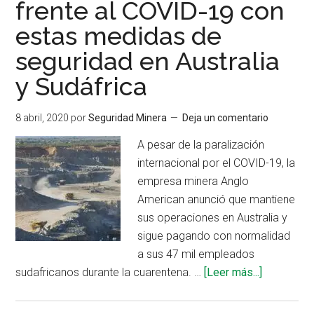
frente al COVID-19 con
camino
estas medidas de
de
la
seguridad en Australia
descarbonización
y Sudáfrica
8 abril, 2020
por
Seguridad Minera
Deja un comentario
A pesar de la paralización
internacional por el COVID-19, la
empresa minera Anglo
American anunció que mantiene
sus operaciones en Australia y
sigue pagando con normalidad
a sus 47 mil empleados
acerca
sudafricanos durante la cuarentena. …
[Leer más...]
de
Anglo