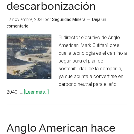
descarbonización
17 noviembre, 2020
por
Seguridad Minera
Deja un
comentario
El director ejecutivo de Anglo
American, Mark Cutifani, cree
que la tecnología es el camino a
seguir para el plan de
sostenibilidad de la compañía,
ya que apunta a convertirse en
carbono neutral para el año
acerca
2040. …
[Leer más...]
de
Anglo
American
aclara
Anglo American hace
el