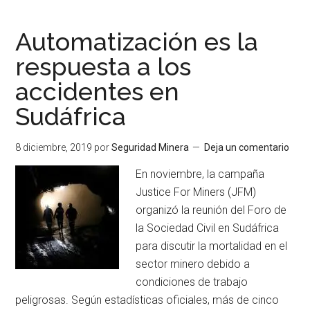
American
hace
Automatización es la
frente
respuesta a los
al
accidentes en
COVID-
19
Sudáfrica
con
estas
8 diciembre, 2019
por
Seguridad Minera
Deja un comentario
medidas
En noviembre, la campaña
de
Justice For Miners (JFM)
seguridad
organizó la reunión del Foro de
en
la Sociedad Civil en Sudáfrica
Australia
para discutir la mortalidad en el
y
sector minero debido a
Sudáfrica
condiciones de trabajo
peligrosas. Según estadísticas oficiales, más de cinco