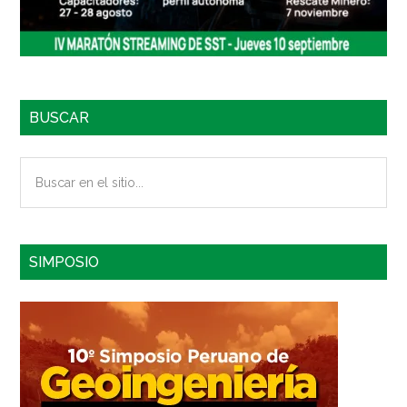
BUSCAR
Buscar
en
el
sitio...
SIMPOSIO