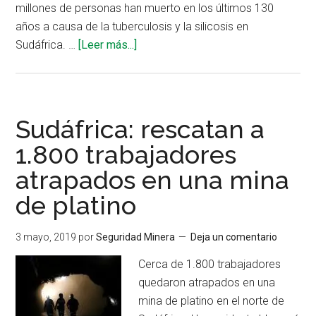
millones de personas han muerto en los últimos 130
años a causa de la tuberculosis y la silicosis en
acerca
Sudáfrica. …
[Leer más...]
de
Automatización
es
la
Sudáfrica: rescatan a
respuesta
1.800 trabajadores
a
atrapados en una mina
los
accidentes
de platino
en
Sudáfrica
3 mayo, 2019
por
Seguridad Minera
Deja un comentario
Cerca de 1.800 trabajadores
quedaron atrapados en una
mina de platino en el norte de