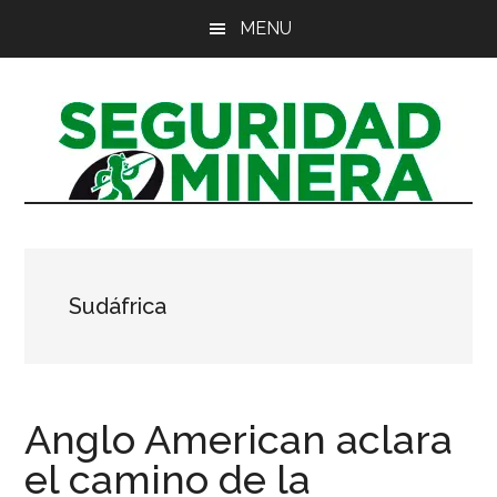
Saltar
Saltar
Saltar
MENU
al
a
al
contenido
la
pie
principal
barra
de
lateral
página
principal
Sudáfrica
Anglo American aclara
el camino de la