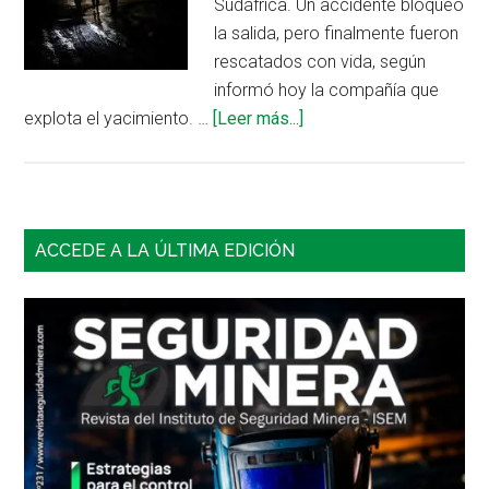
Sudáfrica. Un accidente bloqueó
la salida, pero finalmente fueron
rescatados con vida, según
informó hoy la compañía que
acerca
explota el yacimiento. …
[Leer más...]
de
Sudáfrica:
rescatan
a
Barra
ACCEDE A LA ÚLTIMA EDICIÓN
1.800
lateral
trabajadores
atrapados
principal
en
una
mina
de
platino