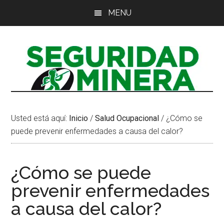
Saltar
Saltar
Saltar
MENU
al
a
al
contenido
la
pie
principal
barra
de
lateral
página
principal
Usted está aquí:
Inicio
/
Salud Ocupacional
/
¿Cómo se
puede prevenir enfermedades a causa del calor?
¿Cómo se puede
prevenir enfermedades
a causa del calor?