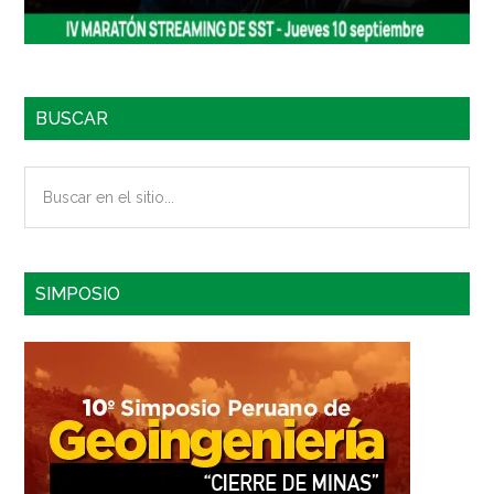
BUSCAR
Buscar
en
el
sitio...
SIMPOSIO